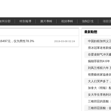
加州分部
特別報導
圖片專輯
視頻專輯
強制計生
項目
最新動態
97元，仅为男性78.3%
中国妇权加州义工
2019-03-08 02:24
滑冰冠軍老爸劉俊
谷爱凌财气冲天赚
煽颠罪获刑4.6
刘凤兰维权六年 
視覺藝術家協會
大人们哭声多了
加拿大《明報》配
女大学生李艳利
三種邪惡的面貌
三種邪惡面貌：