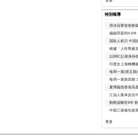
更多
特別報導
滑冰冠軍老爸劉俊
煽颠罪获刑4.6
国际人权日 中国政
根據「人性尊嚴
以BBC記者身份
印度女上海轉機被
每周一展(第五期
每周一展第四期 
夏博義指香港高
江油人集体反抗
劉曉波離世8年 
中国三孩催生政
更多