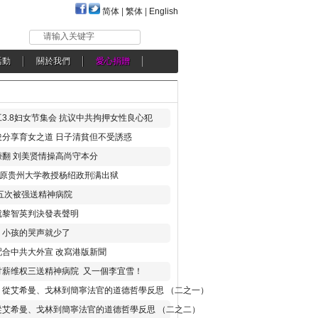
简体
|
繁体
|
English
请输入关键字
活動
關於我們
愛心捐贈
3.8妇女节集会 抗议中共拘押女性良心犯
分享育女之道 日子清貧但不受誘惑
翻 刘美贤情操高尚守本分
年 原贵州大学教授杨绍政刑满出狱
五次被强送精神病院
就黎智英判決發表聲明
，小孩的哭声就少了
合中共大外宣 改寫港版新聞
讨薪维权三送精神病院 又一個李宜雪！
：從艾希曼、戈林到簡寧法官的道德哲學反思 （二之一）
從艾希曼、戈林到簡寧法官的道德哲學反思 （二之二）