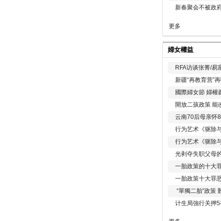
新春聚会不被政府
更多
婦女權益
RFA访谈张菁/
新疆“再教育营”
國際婦女節 婦權
開放二孩政策 能
云南70后母亲怀
行为艺术《驱除
行为艺术《驱除
光剥夺失职父母
一胎政策的十大罪
一胎政策十大罪
“單獨二胎”政策
计生局強行关押5