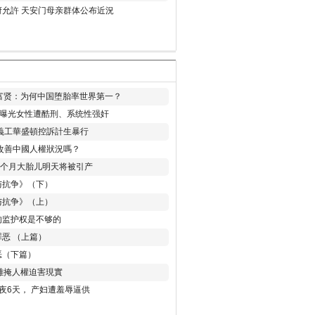
允許 天安门母亲群体公布近況
易富贤：为何中国堕胎率世界第一？
再曝光女性遭酷刑、系统性强奸
義工華盛頓控訴計生暴行
改善中國人權狀況嗎？
8个月大胎儿明天将被引产
与抗争》（下）
与抗争》（上）
的监护权是不够的
恶 （上篇）
恶（下篇）
 難掩人權迫害現實
夜6天， 产妇遭羞辱逼供