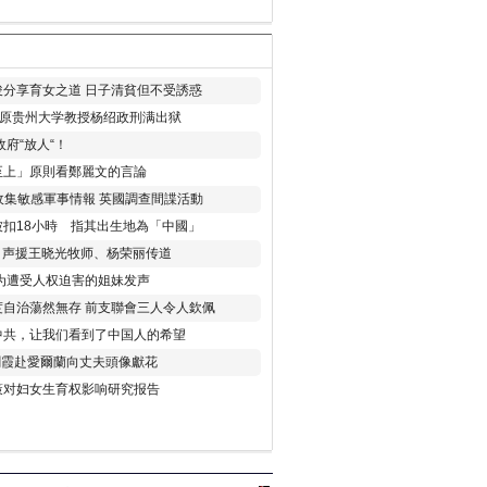
分享育女之道 日子清貧但不受誘惑
年 原贵州大学教授杨绍政刑满出狱
府“放人“！
至上」原則看鄭麗文的言論
收集敏感軍事情報 英國調查間諜活動
扣18小時 指其出生地為「中國」
) 声援王晓光牧师、杨荣丽传道
为遭受人权迫害的姐妹发声
度自治蕩然無存 前支聯會三人令人欽佩
中共，让我们看到了中国人的希望
劉霞赴愛爾蘭向丈夫頭像獻花
策对妇女生育权影响研究报告