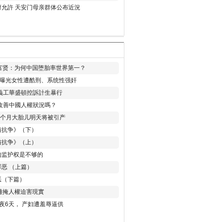
允許 天安门母亲群体公布近況
易富贤：为何中国堕胎率世界第一？
再曝光女性遭酷刑、系统性强奸
義工華盛頓控訴計生暴行
改善中國人權狀況嗎？
8个月大胎儿明天将被引产
与抗争》（下）
与抗争》（上）
的监护权是不够的
恶 （上篇）
恶（下篇）
 難掩人權迫害現實
夜6天， 产妇遭羞辱逼供