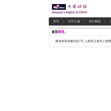
首頁
女性主義
婦女權益
首页
黄芪。
黄琦老母亲被失踪7天 人权捍卫者寻人报