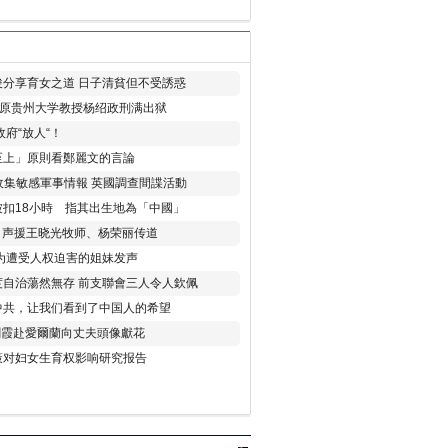
分享育女之道 日子清貧但不受誘惑
年 原贵州大学教授杨绍政刑满出狱
府“放人“！
至上」原則看鄭麗文的言論
收集敏感軍事情報 英國調查間諜活動
扣18小時 指其出生地為「中國」
) 声援王晓光牧师、杨荣丽传道
为遭受人权迫害的姐妹发声
度自治蕩然無存 前支聯會三人令人欽佩
中共，让我们看到了中国人的希望
劉霞赴愛爾蘭向丈夫頭像獻花
策对妇女生育权影响研究报告