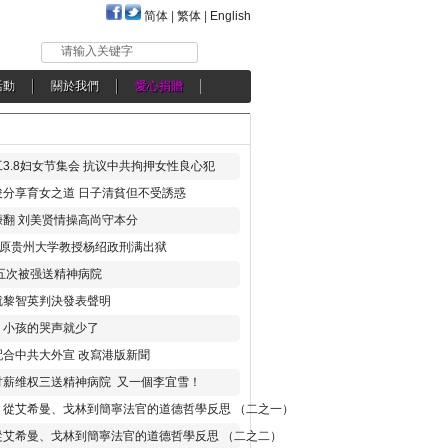
简体
|
繁体
|
English
请输入关键字
活動
關於我們
愛心捐贈
3.8妇女节集会 抗议中共拘押女性良心犯
分享育女之道 日子清貧但不受誘惑
翻 刘美贤情操高尚守本分
年 原贵州大学教授杨绍政刑满出狱
五次被强送精神病院
就黎智英判決發表聲明
，小孩的哭声就少了
合中共大外宣 改寫港版新聞
讨薪维权三送精神病院 又一個李宜雪！
：從艾希曼、戈林到簡寧法官的道德哲學反思 （二之一）
從艾希曼、戈林到簡寧法官的道德哲學反思 （二之二）