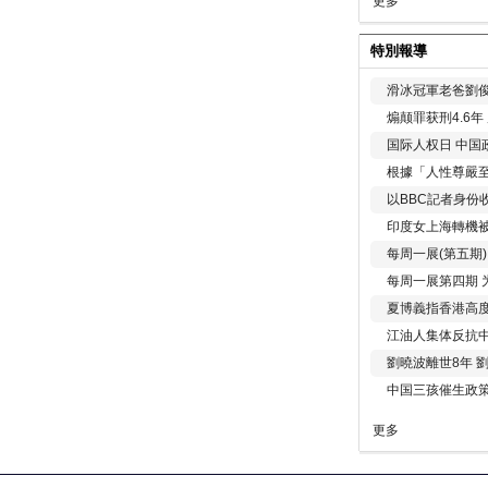
更多
特別報導
滑冰冠軍老爸劉俊
煽颠罪获刑4.6
国际人权日 中国政
根據「人性尊嚴
以BBC記者身份
印度女上海轉機被
每周一展(第五期
每周一展第四期 
夏博義指香港高
江油人集体反抗
劉曉波離世8年 
中国三孩催生政
更多