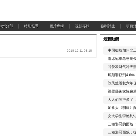
加州分部
特別報導
圖片專輯
視頻專輯
強制計生
項目
最新動態
警
中国妇权加州义工
2018-12-11 03:18
滑冰冠軍老爸劉俊
谷爱凌财气冲天赚
煽颠罪获刑4.6
刘凤兰维权六年 
視覺藝術家協會
大人们哭声多了
加拿大《明報》配
女大学生李艳利
三種邪惡的面貌
三種邪惡面貌：