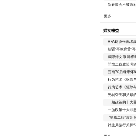
新春聚会不被政府
更多
婦女權益
RFA访谈张菁/
新疆“再教育营”
國際婦女節 婦權
開放二孩政策 能
云南70后母亲怀
行为艺术《驱除
行为艺术《驱除
光剥夺失职父母
一胎政策的十大罪
一胎政策十大罪
“單獨二胎”政策
计生局強行关押5