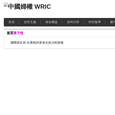
首頁
女性主義
婦女權益
加州分部
特別報導
圖
首页
黃子悅
國際婦女節 向勇敢的香港女政治犯致敬