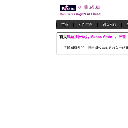
首頁
女性主義
婦女權益
首页
馬薩·阿米尼，Mahsa Amini， 拜登
美國總統拜登：與伊朗公民及勇敢女性站