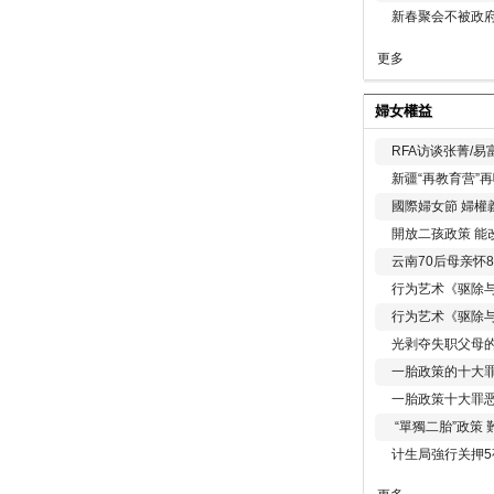
新春聚会不被政府
更多
婦女權益
RFA访谈张菁/
新疆“再教育营”
國際婦女節 婦權
開放二孩政策 能
云南70后母亲怀
行为艺术《驱除
行为艺术《驱除
光剥夺失职父母
一胎政策的十大罪
一胎政策十大罪
“單獨二胎”政策
计生局強行关押5