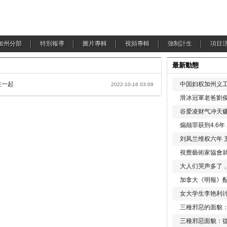
加州分部
特別報導
圖片專輯
視頻專輯
強制計生
項目
最新動態
在一起
中国妇权加州义工
2022-10-16 03:09
滑冰冠軍老爸劉俊
谷爱凌财气冲天赚
煽颠罪获刑4.6
刘凤兰维权六年 
視覺藝術家協會
大人们哭声多了
加拿大《明報》配
女大学生李艳利
三種邪惡的面貌
三種邪惡面貌：