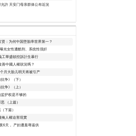
允許 天安门母亲群体公布近況
易富贤：为何中国堕胎率世界第一？
再曝光女性遭酷刑、系统性强奸
義工華盛頓控訴計生暴行
改善中國人權狀況嗎？
8个月大胎儿明天将被引产
与抗争》（下）
与抗争》（上）
的监护权是不够的
恶 （上篇）
恶（下篇）
 難掩人權迫害現實
夜6天， 产妇遭羞辱逼供