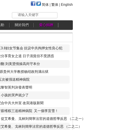
简体
|
繁体
|
English
请输入关键字
活動
關於我們
愛心捐贈
3.8妇女节集会 抗议中共拘押女性良心犯
分享育女之道 日子清貧但不受誘惑
翻 刘美贤情操高尚守本分
年 原贵州大学教授杨绍政刑满出狱
五次被强送精神病院
就黎智英判決發表聲明
，小孩的哭声就少了
合中共大外宣 改寫港版新聞
讨薪维权三送精神病院 又一個李宜雪！
：從艾希曼、戈林到簡寧法官的道德哲學反思 （二之一）
從艾希曼、戈林到簡寧法官的道德哲學反思 （二之二）