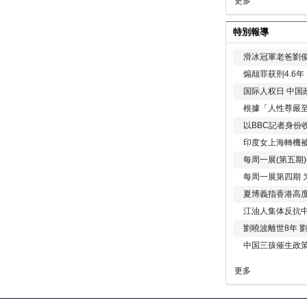
更多
特別報導
滑冰冠軍老爸劉俊
煽颠罪获刑4.6
国际人权日 中国政
根據「人性尊嚴
以BBC記者身份
印度女上海轉機被
每周一展(第五期
每周一展第四期 
夏博義指香港高
江油人集体反抗
劉曉波離世8年 
中国三孩催生政
更多