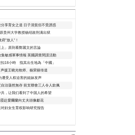
分享育女之道 日子清貧但不受誘惑
年 原贵州大学教授杨绍政刑满出狱
府“放人“！
至上」原則看鄭麗文的言論
收集敏感軍事情報 英國調查間諜活動
扣18小時 指其出生地為「中國」
) 声援王晓光牧师、杨荣丽传道
为遭受人权迫害的姐妹发声
度自治蕩然無存 前支聯會三人令人欽佩
中共，让我们看到了中国人的希望
劉霞赴愛爾蘭向丈夫頭像獻花
策对妇女生育权影响研究报告