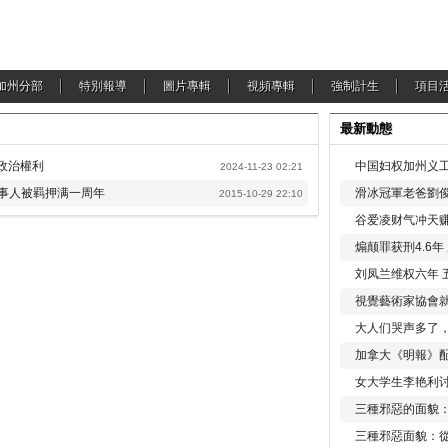
加州分部
特別報導
圖片專輯
視頻專輯
強制計生
項目
最新動態
政治權利
中国妇权加州义工
2024-11-23 02:21
当事人被羁押满一周年
滑冰冠軍老爸劉俊
2015-10-29 22:10
谷爱凌财气冲天赚
煽颠罪获刑4.6
刘凤兰维权六年 
視覺藝術家協會
大人们哭声多了
加拿大《明報》配
女大学生李艳利
三種邪惡的面貌
三種邪惡面貌：