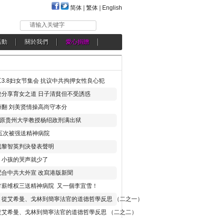
简体
|
繁体
|
English
请输入关键字
活動
關於我們
愛心捐贈
3.8妇女节集会 抗议中共拘押女性良心犯
分享育女之道 日子清貧但不受誘惑
翻 刘美贤情操高尚守本分
年 原贵州大学教授杨绍政刑满出狱
五次被强送精神病院
就黎智英判決發表聲明
，小孩的哭声就少了
合中共大外宣 改寫港版新聞
讨薪维权三送精神病院 又一個李宜雪！
：從艾希曼、戈林到簡寧法官的道德哲學反思 （二之一）
從艾希曼、戈林到簡寧法官的道德哲學反思 （二之二）