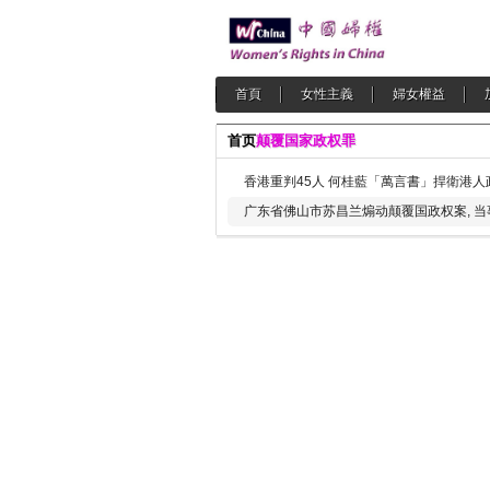
首頁
女性主義
婦女權益
首页
颠覆国家政权罪
香港重判45人 何桂藍「萬言書」捍衛港人
广东省佛山市苏昌兰煽动颠覆国政权案, 