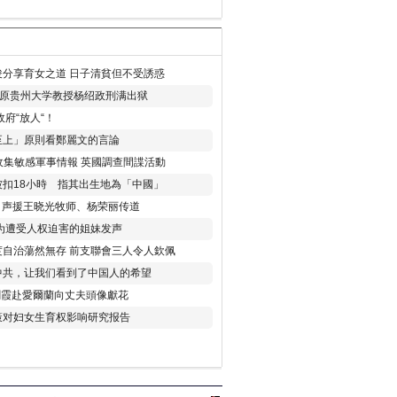
分享育女之道 日子清貧但不受誘惑
年 原贵州大学教授杨绍政刑满出狱
府“放人“！
至上」原則看鄭麗文的言論
收集敏感軍事情報 英國調查間諜活動
扣18小時 指其出生地為「中國」
) 声援王晓光牧师、杨荣丽传道
为遭受人权迫害的姐妹发声
度自治蕩然無存 前支聯會三人令人欽佩
中共，让我们看到了中国人的希望
劉霞赴愛爾蘭向丈夫頭像獻花
策对妇女生育权影响研究报告