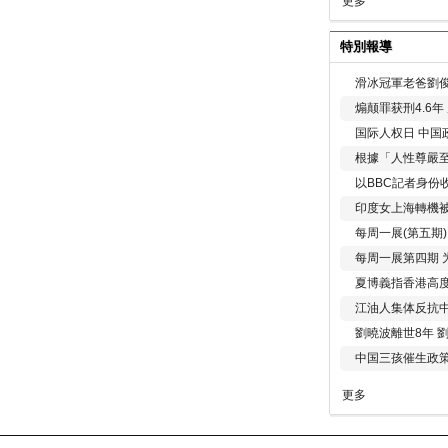
更多
特別報導
滑冰冠軍老爸劉俊
煽颠罪获刑4.6
国际人权日 中国政
根據「人性尊嚴
以BBC記者身份
印度女上海轉機被
每周一展(第五期
每周一展第四期 
夏博義指香港高
江油人集体反抗
劉曉波離世8年 
中国三孩催生政
更多