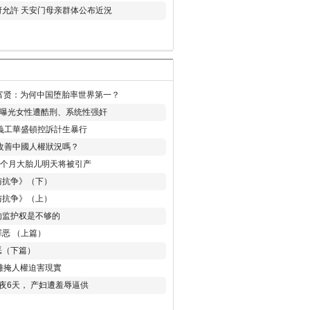
允許 天安门母亲群体公布近況
易富贤：为何中国堕胎率世界第一？
再曝光女性遭酷刑、系统性强奸
義工華盛頓控訴計生暴行
改善中國人權狀況嗎？
8个月大胎儿明天将被引产
与抗争》（下）
与抗争》（上）
的监护权是不够的
恶 （上篇）
恶（下篇）
 難掩人權迫害現實
夜6天， 产妇遭羞辱逼供