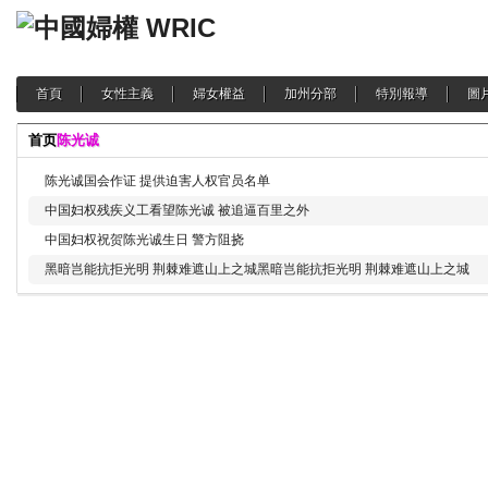
首頁
女性主義
婦女權益
加州分部
特別報導
圖
首页
陈光诚
陈光诚国会作证 提供迫害人权官员名单
中国妇权残疾义工看望陈光诚 被追逼百里之外
中国妇权祝贺陈光诚生日 警方阻挠
黑暗岂能抗拒光明 荆棘难遮山上之城
黑暗岂能抗拒光明 荆棘难遮山上之城