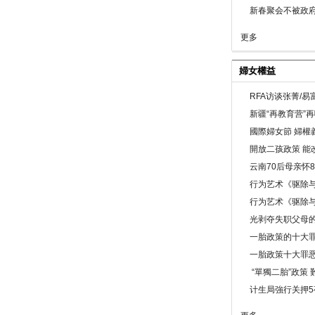
新春聚会不被政府
更多
婦女權益
RFA访谈张菁/
新疆“再教育营”
國際婦女節 婦權
開放二孩政策 能
云南70后母亲怀
行为艺术《驱除
行为艺术《驱除
光剥夺失职父母
一胎政策的十大罪
一胎政策十大罪
“單獨二胎”政策
计生局強行关押5