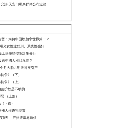
允許 天安门母亲群体公布近況
易富贤：为何中国堕胎率世界第一？
再曝光女性遭酷刑、系统性强奸
義工華盛頓控訴計生暴行
改善中國人權狀況嗎？
8个月大胎儿明天将被引产
与抗争》（下）
与抗争》（上）
的监护权是不够的
恶 （上篇）
恶（下篇）
 難掩人權迫害現實
夜6天， 产妇遭羞辱逼供