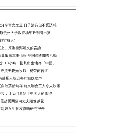
分享育女之道 日子清貧但不受誘惑
年 原贵州大学教授杨绍政刑满出狱
府“放人“！
至上」原則看鄭麗文的言論
收集敏感軍事情報 英國調查間諜活動
扣18小時 指其出生地為「中國」
) 声援王晓光牧师、杨荣丽传道
为遭受人权迫害的姐妹发声
度自治蕩然無存 前支聯會三人令人欽佩
中共，让我们看到了中国人的希望
劉霞赴愛爾蘭向丈夫頭像獻花
策对妇女生育权影响研究报告