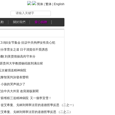
简体
|
繁体
|
English
请输入关键字
活動
關於我們
愛心捐贈
3.8妇女节集会 抗议中共拘押女性良心犯
分享育女之道 日子清貧但不受誘惑
翻 刘美贤情操高尚守本分
年 原贵州大学教授杨绍政刑满出狱
五次被强送精神病院
就黎智英判決發表聲明
，小孩的哭声就少了
合中共大外宣 改寫港版新聞
讨薪维权三送精神病院 又一個李宜雪！
：從艾希曼、戈林到簡寧法官的道德哲學反思 （二之一）
從艾希曼、戈林到簡寧法官的道德哲學反思 （二之二）