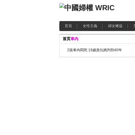
首頁
女性主義
婦女權益
首页
車內
2孩車內悶死 19歲貪玩媽判刑40年