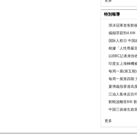
更多
特別報導
滑冰冠軍老爸劉俊
煽颠罪获刑4.6
国际人权日 中国政
根據「人性尊嚴
以BBC記者身份
印度女上海轉機被
每周一展(第五期
每周一展第四期 
夏博義指香港高
江油人集体反抗
劉曉波離世8年 
中国三孩催生政
更多