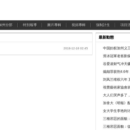
加州分部
特別報導
圖片專輯
視頻專輯
強制計生
項目
最新動態
中国妇权加州义工
2018-12-18 02:45
滑冰冠軍老爸劉俊
谷爱凌财气冲天赚
煽颠罪获刑4.6
刘凤兰维权六年 
視覺藝術家協會
大人们哭声多了
加拿大《明報》配
女大学生李艳利
三種邪惡的面貌
三種邪惡面貌：