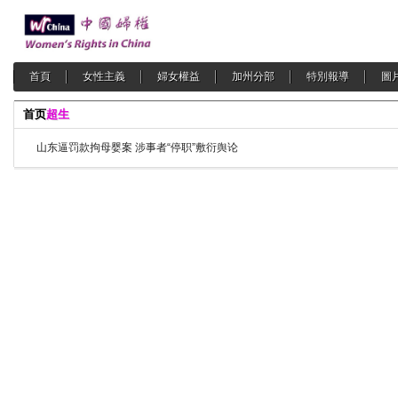
首頁
女性主義
婦女權益
加州分部
特別報導
圖
首页
超生
山东逼罚款拘母婴案 涉事者“停职”敷衍舆论