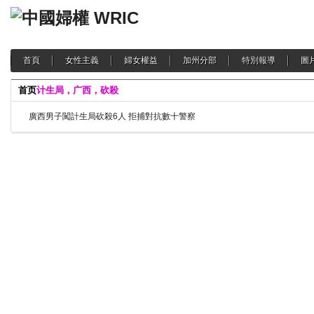
首頁
女性主義
婦女權益
加州分部
特別報導
圖
首页
计生局，广西，砍殺
廣西男子闖計生局砍殺6人 拒捕對抗數十警察