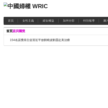
首頁
女性主義
婦女權益
加州分部
特別報導
圖
首页
諾貝爾獎
154名諾獎得主促習近平放劉曉波劉霞赴美治療