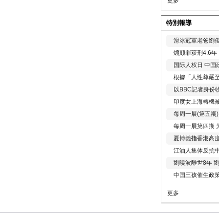
更多
特別報導
滑冰冠軍老爸劉俊
煽颠罪获刑4.6
国际人权日 中国政
根據「人性尊嚴
以BBC記者身份
印度女上海轉機被
每周一展(第五期
每周一展第四期 
夏博義指香港高
江油人集体反抗
劉曉波離世8年 
中国三孩催生政
更多