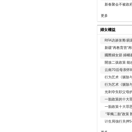
新春聚会不被政府
更多
婦女權益
RFA访谈张菁/
新疆“再教育营”
國際婦女節 婦權
開放二孩政策 能
云南70后母亲怀
行为艺术《驱除
行为艺术《驱除
光剥夺失职父母
一胎政策的十大罪
一胎政策十大罪
“單獨二胎”政策
计生局強行关押5