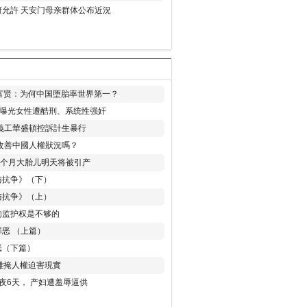
允許 天安门母亲群体公布近況
易富贤：为何中国堕胎率世界第一？
再曝光女性遭酷刑、系统性强奸
義工華盛頓控訴計生暴行
改善中國人權狀況嗎？
8个月大胎儿明天将被引产
与抗争》（下）
与抗争》（上）
的监护权是不够的
恶 （上篇）
恶（下篇）
 難掩人權迫害現實
夜6天， 产妇遭羞辱逼供