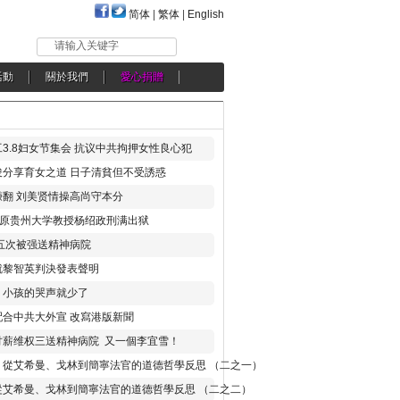
简体
|
繁体
|
English
请输入关键字
活動
關於我們
愛心捐贈
3.8妇女节集会 抗议中共拘押女性良心犯
分享育女之道 日子清貧但不受誘惑
翻 刘美贤情操高尚守本分
年 原贵州大学教授杨绍政刑满出狱
五次被强送精神病院
就黎智英判決發表聲明
，小孩的哭声就少了
合中共大外宣 改寫港版新聞
讨薪维权三送精神病院 又一個李宜雪！
：從艾希曼、戈林到簡寧法官的道德哲學反思 （二之一）
從艾希曼、戈林到簡寧法官的道德哲學反思 （二之二）