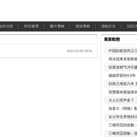
加州分部
特別報導
圖片專輯
視頻專輯
強制計生
項目
最新動態
中国妇权加州义工
2014-03-26 08:01
滑冰冠軍老爸劉俊
谷爱凌财气冲天赚
煽颠罪获刑4.6
刘凤兰维权六年 
視覺藝術家協會
大人们哭声多了
加拿大《明報》配
女大学生李艳利
三種邪惡的面貌
三種邪惡面貌：