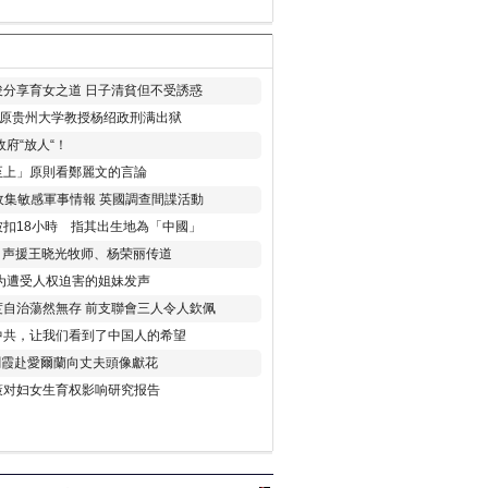
分享育女之道 日子清貧但不受誘惑
年 原贵州大学教授杨绍政刑满出狱
府“放人“！
至上」原則看鄭麗文的言論
收集敏感軍事情報 英國調查間諜活動
扣18小時 指其出生地為「中國」
) 声援王晓光牧师、杨荣丽传道
为遭受人权迫害的姐妹发声
度自治蕩然無存 前支聯會三人令人欽佩
中共，让我们看到了中国人的希望
劉霞赴愛爾蘭向丈夫頭像獻花
策对妇女生育权影响研究报告