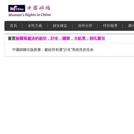
首頁
女性主義
婦女權益
加州分部
特別報導
圖
首页
被國策處決的胎兒，計生，國策，大飢荒，邵氏棄兒
中國婦權出版新書：獻給所有遭“計生”而殞失的生命