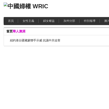
首頁
女性主義
婦女權益
加州分部
特別報導
圖
首页
華人澳洲
紐約港台疆藏蒙聯手示威 抗議中共迫害