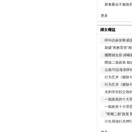
新春聚会不被政府
更多
婦女權益
RFA访谈张菁/
新疆“再教育营”
國際婦女節 婦權
開放二孩政策 能
云南70后母亲怀
行为艺术《驱除
行为艺术《驱除
光剥夺失职父母
一胎政策的十大罪
一胎政策十大罪
“單獨二胎”政策
计生局強行关押5