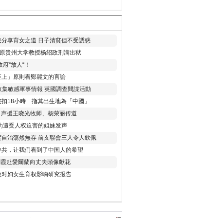
分享育女之道 日子清貧但不受誘惑
年 原贵州大学教授杨绍政刑满出狱
府“放人“！
至上」原則看鄭麗文的言論
收集敏感軍事情報 英國調查間諜活動
扣18小時 指其出生地為「中國」
) 声援王晓光牧师、杨荣丽传道
为遭受人权迫害的姐妹发声
度自治蕩然無存 前支聯會三人令人欽佩
中共，让我们看到了中国人的希望
劉霞赴愛爾蘭向丈夫頭像獻花
策对妇女生育权影响研究报告