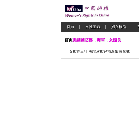
首頁
女性主義
婦女權益
首页
美國國防部，海軍，女艦長
女艦長出征 美驅逐艦巡南海敏感海域