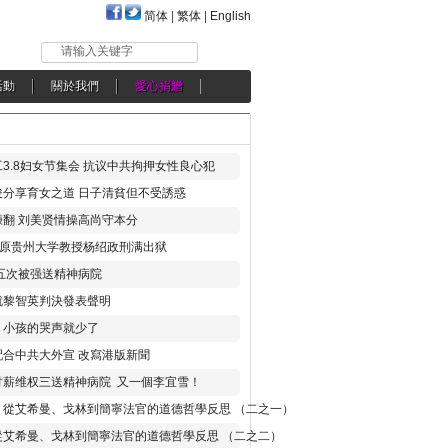
简体
|
繁体
|
English
请输入关键字
活動
關於我們
愛心捐贈
3.8妇女节集会 抗议中共拘押女性良心犯
分享育女之道 日子清貧但不受誘惑
翻 刘美贤情操高尚守本分
年 原贵州大学教授杨绍政刑满出狱
五次被强送精神病院
就黎智英判決發表聲明
，小孩的哭声就少了
合中共大外宣 改寫港版新聞
讨薪维权三送精神病院 又一個李宜雪！
：從艾希曼、戈林到簡寧法官的道德哲學反思 （二之一）
從艾希曼、戈林到簡寧法官的道德哲學反思 （二之二）