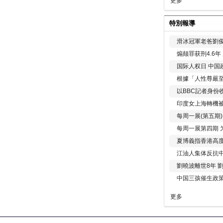
更多
特別報導
滑冰冠軍老爸劉俊
煽颠罪获刑4.6
国际人权日 中国政
根據「人性尊嚴
以BBC記者身份
印度女上海轉機被
每周一展(第五期
每周一展第四期 
夏博義指香港高
江油人集体反抗
劉曉波離世8年 
中国三孩催生政
更多