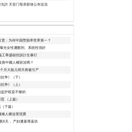
允許 天安门母亲群体公布近況
易富贤：为何中国堕胎率世界第一？
再曝光女性遭酷刑、系统性强奸
義工華盛頓控訴計生暴行
改善中國人權狀況嗎？
8个月大胎儿明天将被引产
与抗争》（下）
与抗争》（上）
的监护权是不够的
恶 （上篇）
恶（下篇）
 難掩人權迫害現實
夜6天， 产妇遭羞辱逼供