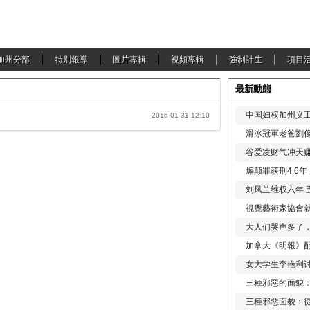
加州分部
特別報導
圖片專輯
視頻專輯
強制計生
項目
最新動態
中国妇权加州义工
2016-01-31 12:10
滑冰冠軍老爸劉俊
谷爱凌财气冲天赚
煽颠罪获刑4.6
刘凤兰维权六年 
視覺藝術家協會
大人们哭声多了
加拿大《明報》配
女大学生李艳利
三種邪惡的面貌
三種邪惡面貌：