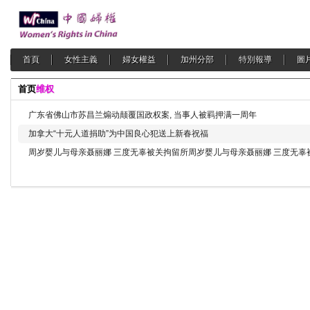
首頁
女性主義
婦女權益
加州分部
特別報導
圖
首页
维权
广东省佛山市苏昌兰煽动颠覆国政权案, 当事人被羁押满一周年
加拿大“十元人道捐助”为中国良心犯送上新春祝福
周岁婴儿与母亲聂丽娜 三度无辜被关拘留所
周岁婴儿与母亲聂丽娜 三度无辜被关