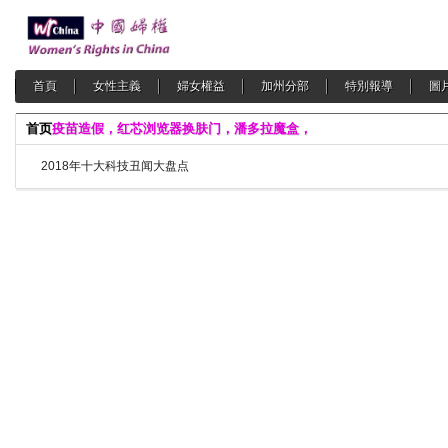
首頁
女性主義
婦女權益
加州分部
特別報導
圖
首页
疫苗造假，红芯浏览器换肤门，潘多拉魔盒，
2018年十大科技丑闻大盘点