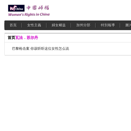
首頁
女性主義
婦女權益
加州分部
特別報導
圖
首页
瓦法．苏尔丹
巴黎枪击案 你该听听这位女性怎么说