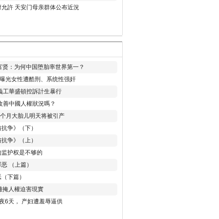
允許 天安门母亲群体公布近況
易富贤：为何中国堕胎率世界第一？
再曝光女性遭酷刑、系统性强奸
義工華盛頓控訴計生暴行
改善中國人權狀況嗎？
8个月大胎儿明天将被引产
与抗争》（下）
与抗争》（上）
的监护权是不够的
恶 （上篇）
恶（下篇）
 難掩人權迫害現實
夜6天， 产妇遭羞辱逼供