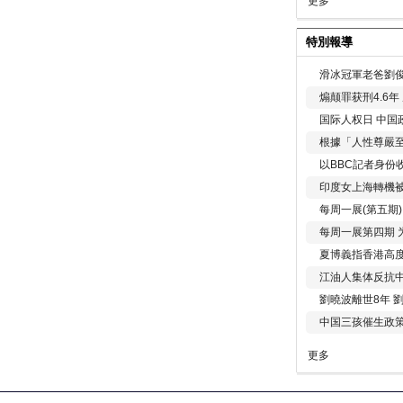
更多
特別報導
滑冰冠軍老爸劉俊
煽颠罪获刑4.6
国际人权日 中国政
根據「人性尊嚴
以BBC記者身份
印度女上海轉機被
每周一展(第五期
每周一展第四期 
夏博義指香港高
江油人集体反抗
劉曉波離世8年 
中国三孩催生政
更多