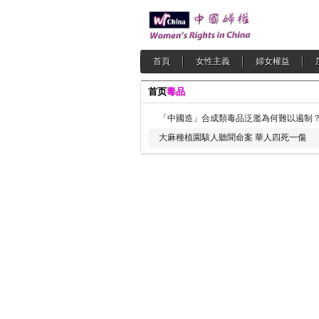
首頁
女性主義
婦女權益
首页
毒品
「中國造」合成類毒品泛濫為何難以遏制
大麻種植園駭人聽聞命案 華人四死一傷