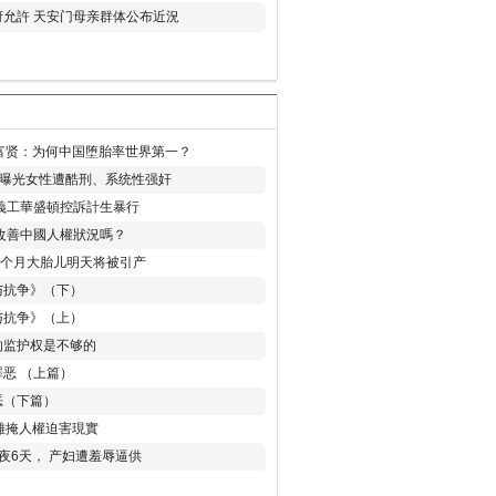
允許 天安门母亲群体公布近況
易富贤：为何中国堕胎率世界第一？
再曝光女性遭酷刑、系统性强奸
義工華盛頓控訴計生暴行
改善中國人權狀況嗎？
8个月大胎儿明天将被引产
与抗争》（下）
与抗争》（上）
的监护权是不够的
恶 （上篇）
恶（下篇）
 難掩人權迫害現實
夜6天， 产妇遭羞辱逼供