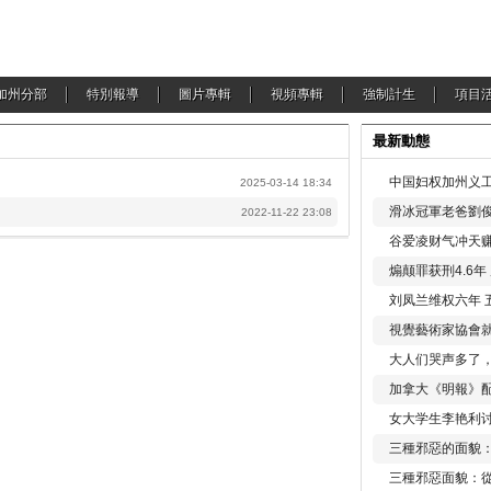
加州分部
特別報導
圖片專輯
視頻專輯
強制計生
項目
最新動態
？
中国妇权加州义工
2025-03-14 18:34
滑冰冠軍老爸劉俊
2022-11-22 23:08
谷爱凌财气冲天赚
煽颠罪获刑4.6
刘凤兰维权六年 
視覺藝術家協會
大人们哭声多了
加拿大《明報》配
女大学生李艳利
三種邪惡的面貌
三種邪惡面貌：