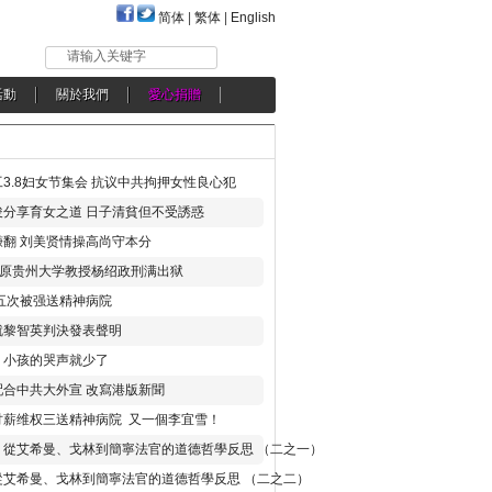
简体
|
繁体
|
English
请输入关键字
活動
關於我們
愛心捐贈
3.8妇女节集会 抗议中共拘押女性良心犯
分享育女之道 日子清貧但不受誘惑
翻 刘美贤情操高尚守本分
年 原贵州大学教授杨绍政刑满出狱
五次被强送精神病院
就黎智英判決發表聲明
，小孩的哭声就少了
合中共大外宣 改寫港版新聞
讨薪维权三送精神病院 又一個李宜雪！
：從艾希曼、戈林到簡寧法官的道德哲學反思 （二之一）
從艾希曼、戈林到簡寧法官的道德哲學反思 （二之二）