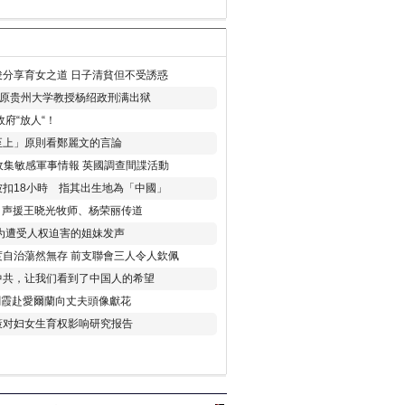
分享育女之道 日子清貧但不受誘惑
年 原贵州大学教授杨绍政刑满出狱
府“放人“！
至上」原則看鄭麗文的言論
收集敏感軍事情報 英國調查間諜活動
扣18小時 指其出生地為「中國」
) 声援王晓光牧师、杨荣丽传道
为遭受人权迫害的姐妹发声
度自治蕩然無存 前支聯會三人令人欽佩
中共，让我们看到了中国人的希望
劉霞赴愛爾蘭向丈夫頭像獻花
策对妇女生育权影响研究报告