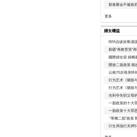
新春聚会不被政府
更多
婦女權益
RFA访谈张菁/
新疆“再教育营”
國際婦女節 婦權
開放二孩政策 能
云南70后母亲怀
行为艺术《驱除
行为艺术《驱除
光剥夺失职父母
一胎政策的十大罪
一胎政策十大罪
“單獨二胎”政策
计生局強行关押5