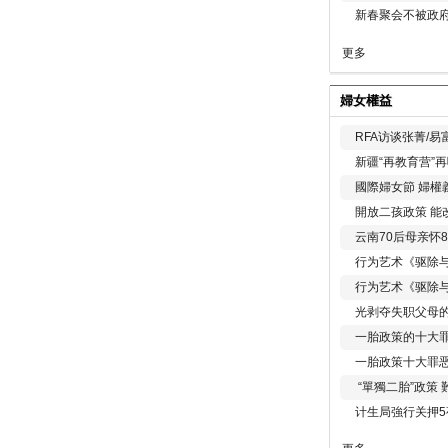
新春聚会不被政府
更多
婦女權益
RFA访谈张菁/
新疆“再教育营”
國際婦女節 婦權
開放二孩政策 能
云南70后母亲怀
行为艺术《驱除
行为艺术《驱除
光剥夺失职父母
一胎政策的十大罪
一胎政策十大罪
“單獨二胎”政策
计生局強行关押5