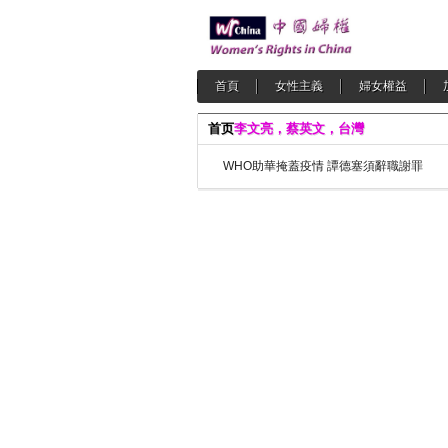
首頁
女性主義
婦女權益
首页
李文亮，蔡英文，台灣
WHO助華掩蓋疫情 譚德塞須辭職謝罪