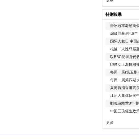
更多
特別報導
滑冰冠軍老爸劉俊
煽颠罪获刑4.6
国际人权日 中国政
根據「人性尊嚴
以BBC記者身份
印度女上海轉機被
每周一展(第五期
每周一展第四期 
夏博義指香港高
江油人集体反抗
劉曉波離世8年 
中国三孩催生政
更多