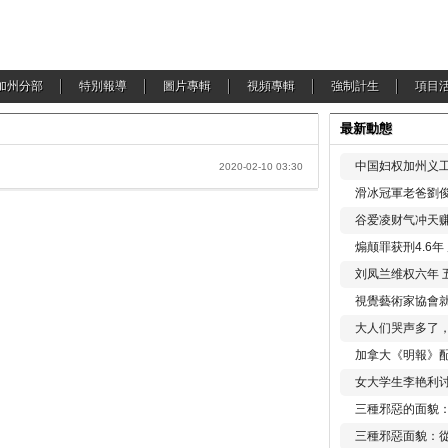
加州分部
特別報導
圖片專輯
視頻專輯
強制計生
項目
最新動態
中国妇权加州义工
2020-02-10 03:30
滑冰冠軍老爸劉俊
谷爱凌财气冲天赚
煽颠罪获刑4.6
刘凤兰维权六年 
視覺藝術家協會
大人们哭声多了
加拿大《明報》配
女大学生李艳利
三種邪惡的面貌
三種邪惡面貌：