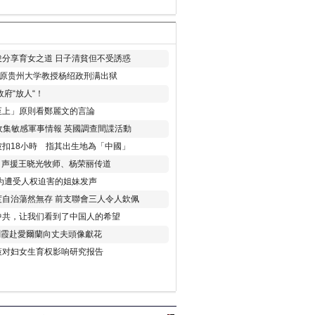
分享育女之道 日子清貧但不受誘惑
年 原贵州大学教授杨绍政刑满出狱
府“放人“！
至上」原則看鄭麗文的言論
收集敏感軍事情報 英國調查間諜活動
扣18小時 指其出生地為「中國」
) 声援王晓光牧师、杨荣丽传道
为遭受人权迫害的姐妹发声
度自治蕩然無存 前支聯會三人令人欽佩
中共，让我们看到了中国人的希望
劉霞赴愛爾蘭向丈夫頭像獻花
策对妇女生育权影响研究报告