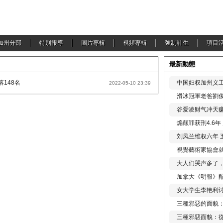
加州分部
特別報導
圖片專輯
視頻專輯
強制計生
項目
最新動態
落148名
中国妇权加州义工
2022-05-10 23:39
滑冰冠軍老爸劉俊
谷爱凌财气冲天赚
煽颠罪获刑4.6
刘凤兰维权六年 
視覺藝術家協會
大人们哭声多了
加拿大《明報》配
女大学生李艳利
三種邪惡的面貌
三種邪惡面貌：