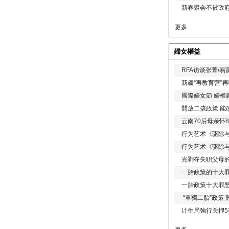
新春聚会不被政府
更多
婦女權益
RFA访谈张菁/
新疆“再教育营”
國際婦女節 婦權
開放二孩政策 能
云南70后母亲怀
行为艺术《驱除
行为艺术《驱除
光剥夺失职父母
一胎政策的十大罪
一胎政策十大罪
“單獨二胎”政策
计生局強行关押5