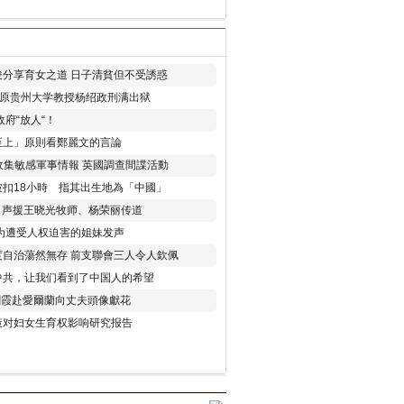
分享育女之道 日子清貧但不受誘惑
年 原贵州大学教授杨绍政刑满出狱
府“放人“！
至上」原則看鄭麗文的言論
收集敏感軍事情報 英國調查間諜活動
扣18小時 指其出生地為「中國」
) 声援王晓光牧师、杨荣丽传道
为遭受人权迫害的姐妹发声
度自治蕩然無存 前支聯會三人令人欽佩
中共，让我们看到了中国人的希望
劉霞赴愛爾蘭向丈夫頭像獻花
策对妇女生育权影响研究报告