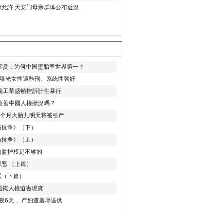
允許 天安门母亲群体公布近況
易富贤：为何中国堕胎率世界第一？
再曝光女性遭酷刑、系统性强奸
義工華盛頓控訴計生暴行
改善中國人權狀況嗎？
8个月大胎儿明天将被引产
与抗争》（下）
与抗争》（上）
的监护权是不够的
恶 （上篇）
恶（下篇）
 難掩人權迫害現實
夜6天， 产妇遭羞辱逼供