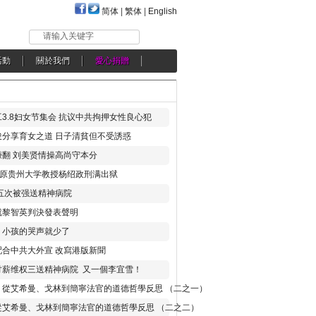
简体
|
繁体
|
English
请输入关键字
活動
關於我們
愛心捐贈
3.8妇女节集会 抗议中共拘押女性良心犯
分享育女之道 日子清貧但不受誘惑
翻 刘美贤情操高尚守本分
年 原贵州大学教授杨绍政刑满出狱
五次被强送精神病院
就黎智英判決發表聲明
，小孩的哭声就少了
合中共大外宣 改寫港版新聞
讨薪维权三送精神病院 又一個李宜雪！
：從艾希曼、戈林到簡寧法官的道德哲學反思 （二之一）
從艾希曼、戈林到簡寧法官的道德哲學反思 （二之二）