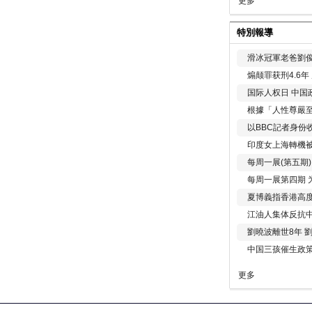
更多
特別報導
滑冰冠軍老爸劉俊
煽颠罪获刑4.6
国际人权日 中国政
根據「人性尊嚴
以BBC記者身份
印度女上海轉機被
每周一展(第五期
每周一展第四期 
夏博義指香港高
江油人集体反抗
劉曉波離世8年 
中国三孩催生政
更多