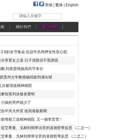
简体
|
繁体
|
English
请输入关键字
活動
關於我們
愛心捐贈
3.8妇女节集会 抗议中共拘押女性良心犯
分享育女之道 日子清貧但不受誘惑
翻 刘美贤情操高尚守本分
年 原贵州大学教授杨绍政刑满出狱
五次被强送精神病院
就黎智英判決發表聲明
，小孩的哭声就少了
合中共大外宣 改寫港版新聞
讨薪维权三送精神病院 又一個李宜雪！
：從艾希曼、戈林到簡寧法官的道德哲學反思 （二之一）
從艾希曼、戈林到簡寧法官的道德哲學反思 （二之二）