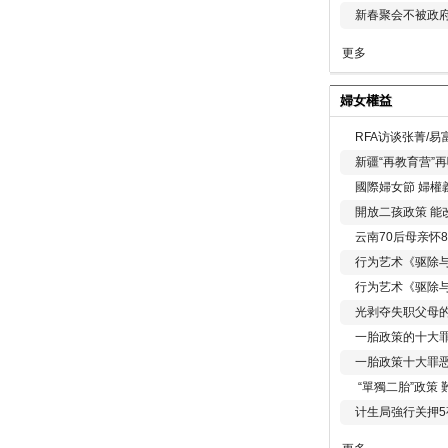
新春聚会不被政府
更多
婦女權益
RFA访谈张菁/
新疆“再教育营”
國際婦女節 婦權
開放二孩政策 能
云南70后母亲怀
行为艺术《驱除
行为艺术《驱除
光剥夺失职父母
一胎政策的十大罪
一胎政策十大罪
“單獨二胎”政策
计生局強行关押5