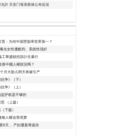
允許 天安门母亲群体公布近況
易富贤：为何中国堕胎率世界第一？
再曝光女性遭酷刑、系统性强奸
義工華盛頓控訴計生暴行
改善中國人權狀況嗎？
8个月大胎儿明天将被引产
与抗争》（下）
与抗争》（上）
的监护权是不够的
恶 （上篇）
恶（下篇）
 難掩人權迫害現實
夜6天， 产妇遭羞辱逼供