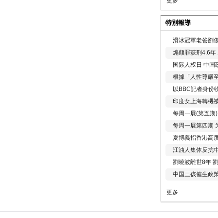
更多
特別報導
滑冰冠軍老爸劉俊
煽颠罪获刑4.6
国际人权日 中国政
根據「人性尊嚴
以BBC記者身份
印度女上海轉機被
每周一展(第五期
每周一展第四期 
夏博義指香港高
江油人集体反抗
劉曉波離世8年 
中国三孩催生政
更多