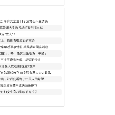
分享育女之道 日子清貧但不受誘惑
年 原贵州大学教授杨绍政刑满出狱
府“放人“！
至上」原則看鄭麗文的言論
收集敏感軍事情報 英國調查間諜活動
扣18小時 指其出生地為「中國」
) 声援王晓光牧师、杨荣丽传道
为遭受人权迫害的姐妹发声
度自治蕩然無存 前支聯會三人令人欽佩
中共，让我们看到了中国人的希望
劉霞赴愛爾蘭向丈夫頭像獻花
策对妇女生育权影响研究报告