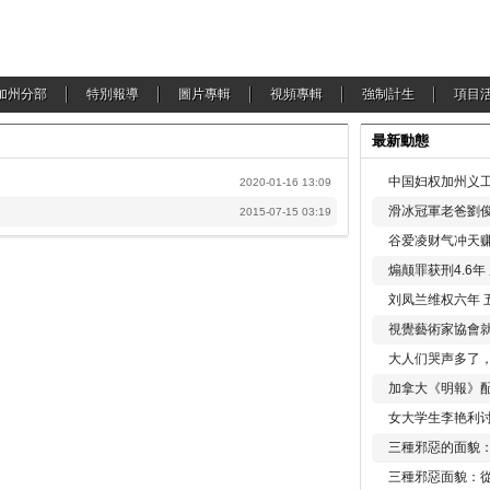
加州分部
特別報導
圖片專輯
視頻專輯
強制計生
項目
最新動態
中国妇权加州义工
2020-01-16 13:09
滑冰冠軍老爸劉俊
2015-07-15 03:19
谷爱凌财气冲天赚
煽颠罪获刑4.6
刘凤兰维权六年 
視覺藝術家協會
大人们哭声多了
加拿大《明報》配
女大学生李艳利
三種邪惡的面貌
三種邪惡面貌：