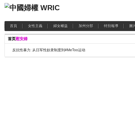
首頁
女性主義
婦女權益
加州分部
特別報導
圖
首页
慰安婦
反抗性暴力: 从日军性奴隶制度到#MeToo运动