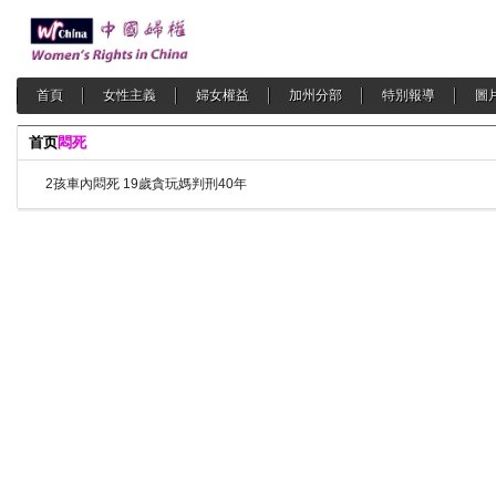
首頁
女性主義
婦女權益
加州分部
特別報導
圖
首页
悶死
2孩車內悶死 19歲貪玩媽判刑40年