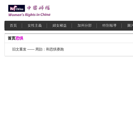
首頁
女性主義
婦女權益
加州分部
特別報導
圖
首页
恐惧
旧文重发 —— 周勍：和恐惧赛跑