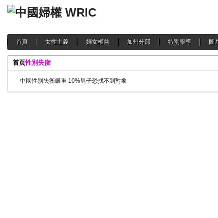
首頁
女性主義
婦女權益
加州分部
特別報導
圖
首页
性別失衡
中國性別失衡嚴重 10%男子恐找不到對象