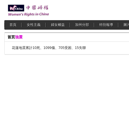
首頁
女性主義
婦女權益
加州分部
特別報導
圖
首页
強震
花蓮地震累計10死、1099傷、705受困、15失聯