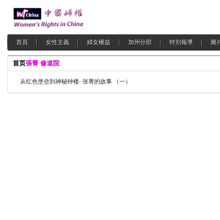
首頁
女性主義
婦女權益
加州分部
特別報導
圖
首页
張菁 修道院
从红色堡垒到神秘钟楼· 张菁的故事 （一）