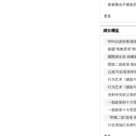
新春聚会不被政府
更多
婦女權益
RFA访谈张菁/
新疆“再教育营”
國際婦女節 婦權
開放二孩政策 能
云南70后母亲怀
行为艺术《驱除
行为艺术《驱除
光剥夺失职父母
一胎政策的十大罪
一胎政策十大罪
“單獨二胎”政策
计生局強行关押5