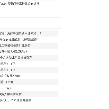
允許 天安门母亲群体公布近況
易富贤：为何中国堕胎率世界第一？
再曝光女性遭酷刑、系统性强奸
義工華盛頓控訴計生暴行
改善中國人權狀況嗎？
8个月大胎儿明天将被引产
与抗争》（下）
与抗争》（上）
的监护权是不够的
恶 （上篇）
恶（下篇）
 難掩人權迫害現實
夜6天， 产妇遭羞辱逼供