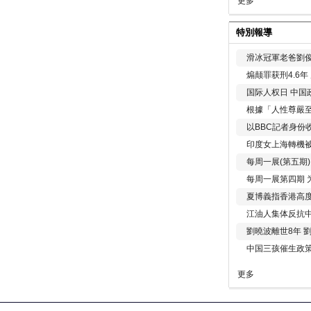
更多
特別報導
滑冰冠軍老爸劉俊
煽颠罪获刑4.6
国际人权日 中国政
根據「人性尊嚴
以BBC記者身份
印度女上海轉機被
每周一展(第五期
每周一展第四期 
夏博義指香港高
江油人集体反抗
劉曉波離世8年 
中国三孩催生政
更多