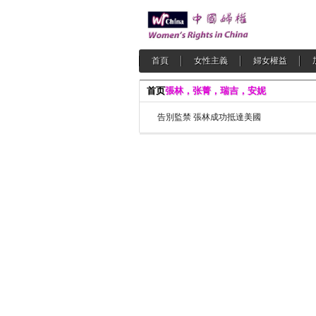
首頁
女性主義
婦女權益
首页
張林，张菁，瑞吉，安妮
告別監禁 張林成功抵達美國