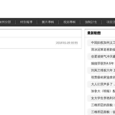
加州分部
特別報導
圖片專輯
視頻專輯
強制計生
項目
最新動態
中国妇权加州义工
2018-01-28 00:55
滑冰冠軍老爸劉俊
谷爱凌财气冲天赚
煽颠罪获刑4.6
刘凤兰维权六年 
視覺藝術家協會
大人们哭声多了
加拿大《明報》配
女大学生李艳利
三種邪惡的面貌
三種邪惡面貌：