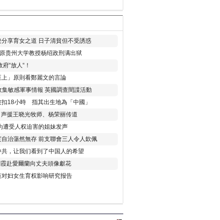
分享育女之道 日子清貧但不受誘惑
年 原贵州大学教授杨绍政刑满出狱
府“放人“！
至上」原則看鄭麗文的言論
收集敏感軍事情報 英國調查間諜活動
扣18小時 指其出生地為「中國」
) 声援王晓光牧师、杨荣丽传道
为遭受人权迫害的姐妹发声
度自治蕩然無存 前支聯會三人令人欽佩
中共，让我们看到了中国人的希望
劉霞赴愛爾蘭向丈夫頭像獻花
策对妇女生育权影响研究报告