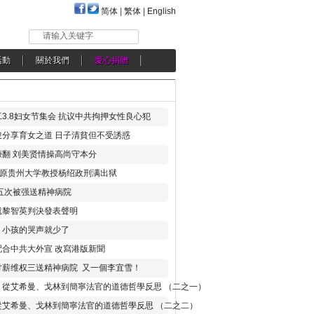
简体
|
繁体
|
English
请输入关键字
活動
關於我們
愛心捐贈
3.8妇女节集会 抗议中共拘押女性良心犯
分享育女之道 日子清貧但不受誘惑
翻 刘美贤情操高尚守本分
年 原贵州大学教授杨绍政刑满出狱
五次被强送精神病院
就黎智英判決發表聲明
，小孩的哭声就少了
合中共大外宣 改寫港版新聞
讨薪维权三送精神病院 又一個李宜雪！
：從艾希曼、戈林到簡寧法官的道德哲學反思 （二之一）
從艾希曼、戈林到簡寧法官的道德哲學反思 （二之二）