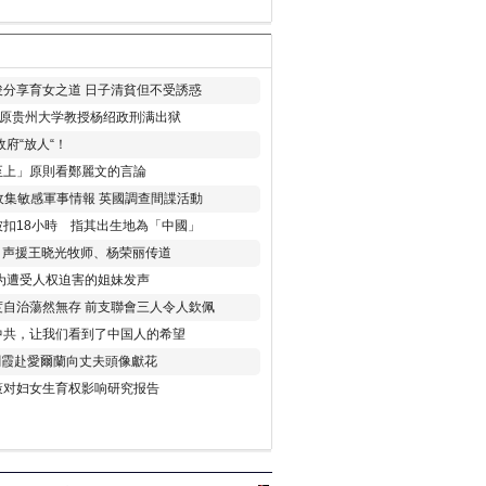
分享育女之道 日子清貧但不受誘惑
年 原贵州大学教授杨绍政刑满出狱
府“放人“！
至上」原則看鄭麗文的言論
收集敏感軍事情報 英國調查間諜活動
扣18小時 指其出生地為「中國」
) 声援王晓光牧师、杨荣丽传道
为遭受人权迫害的姐妹发声
度自治蕩然無存 前支聯會三人令人欽佩
中共，让我们看到了中国人的希望
劉霞赴愛爾蘭向丈夫頭像獻花
策对妇女生育权影响研究报告