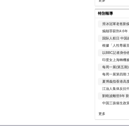
更多
特別報導
滑冰冠軍老爸劉俊
煽颠罪获刑4.6
国际人权日 中国政
根據「人性尊嚴
以BBC記者身份
印度女上海轉機被
每周一展(第五期
每周一展第四期 
夏博義指香港高
江油人集体反抗
劉曉波離世8年 
中国三孩催生政
更多