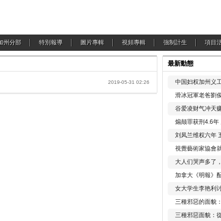
加州分部
特別報導
圖片專輯
視頻專輯
強制計生
項目
最新動態
中国妇权加州义工
2019-05-31 02:26
滑冰冠軍老爸劉俊
谷爱凌财气冲天赚
煽颠罪获刑4.6
刘凤兰维权六年 
視覺藝術家協會
大人们哭声多了
加拿大《明報》配
女大学生李艳利
三種邪惡的面貌
三種邪惡面貌：