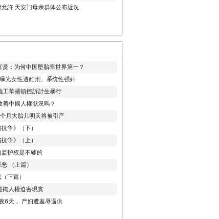
允許 天安门母亲群体公布近況
易富贤：为何中国堕胎率世界第一？
再曝光女性遭酷刑、系统性强奸
義工華盛頓控訴計生暴行
改善中國人權狀況嗎？
8个月大胎儿明天将被引产
与抗争》（下）
与抗争》（上）
的监护权是不够的
恶 （上篇）
恶（下篇）
 難掩人權迫害現實
夜6天， 产妇遭羞辱逼供