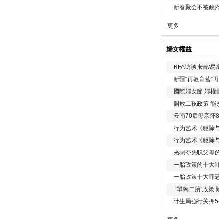
新春聚会不被政府
更多
婦女權益
RFA访谈张菁/
新疆“再教育营”
國際婦女節 婦權
開放二孩政策 能
云南70后母亲怀
行为艺术《驱除
行为艺术《驱除
光剥夺失职父母
一胎政策的十大罪
一胎政策十大罪
“單獨二胎”政策
计生局強行关押5