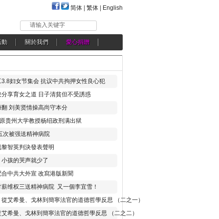
简体
|
繁体
|
English
请输入关键字
活動
關於我們
愛心捐贈
3.8妇女节集会 抗议中共拘押女性良心犯
分享育女之道 日子清貧但不受誘惑
翻 刘美贤情操高尚守本分
年 原贵州大学教授杨绍政刑满出狱
五次被强送精神病院
就黎智英判決發表聲明
，小孩的哭声就少了
合中共大外宣 改寫港版新聞
讨薪维权三送精神病院 又一個李宜雪！
：從艾希曼、戈林到簡寧法官的道德哲學反思 （二之一）
從艾希曼、戈林到簡寧法官的道德哲學反思 （二之二）