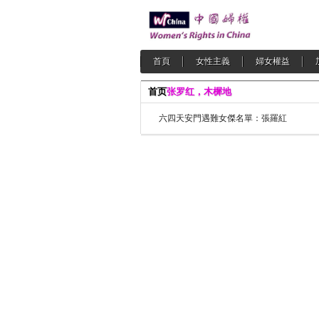
首頁
女性主義
婦女權益
首页
张罗红，木樨地
六四天安門遇難女傑名單：張羅紅