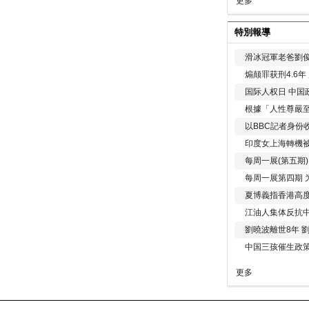
更多
特別報導
滑冰冠軍老爸劉俊
煽颠罪获刑4.6
国际人权日 中国政
根據「人性尊嚴
以BBC記者身份
印度女上海轉機被
每周一展(第五期
每周一展第四期 
夏博義指香港高
江油人集体反抗
劉曉波離世8年 
中国三孩催生政
更多