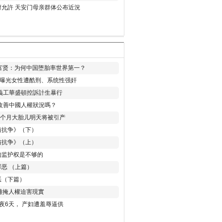
允許 天安门母亲群体公布近況
易富贤：为何中国堕胎率世界第一？
再曝光女性遭酷刑、系统性强奸
義工華盛頓控訴計生暴行
改善中國人權狀況嗎？
8个月大胎儿明天将被引产
与抗争》（下）
与抗争》（上）
的监护权是不够的
恶 （上篇）
恶（下篇）
 難掩人權迫害現實
夜6天， 产妇遭羞辱逼供