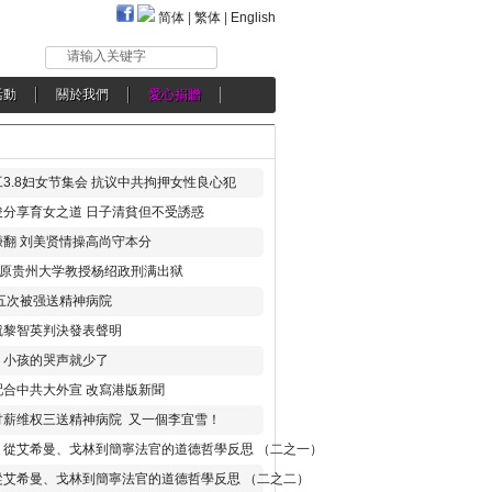
简体
|
繁体
|
English
请输入关键字
活動
關於我們
愛心捐贈
3.8妇女节集会 抗议中共拘押女性良心犯
分享育女之道 日子清貧但不受誘惑
翻 刘美贤情操高尚守本分
年 原贵州大学教授杨绍政刑满出狱
五次被强送精神病院
就黎智英判決發表聲明
，小孩的哭声就少了
合中共大外宣 改寫港版新聞
讨薪维权三送精神病院 又一個李宜雪！
：從艾希曼、戈林到簡寧法官的道德哲學反思 （二之一）
從艾希曼、戈林到簡寧法官的道德哲學反思 （二之二）