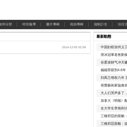
加州分部
特別報導
圖片專輯
視頻專輯
強制計生
項目
最新動態
中国妇权加州义工
2014-12-05 02:59
滑冰冠軍老爸劉俊
谷爱凌财气冲天赚
煽颠罪获刑4.6
刘凤兰维权六年 
視覺藝術家協會
大人们哭声多了
加拿大《明報》配
女大学生李艳利
三種邪惡的面貌
三種邪惡面貌：