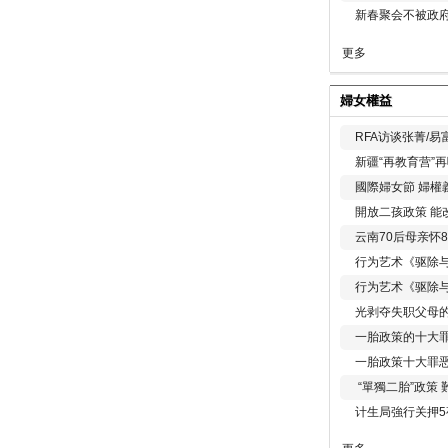
新春聚会不被政府
更多
婦女權益
RFA访谈张菁/
新疆“再教育营”
國際婦女節 婦權
開放二孩政策 能
云南70后母亲怀
行为艺术《驱除
行为艺术《驱除
光剥夺失职父母
一胎政策的十大罪
一胎政策十大罪
“單獨二胎”政策
计生局強行关押5