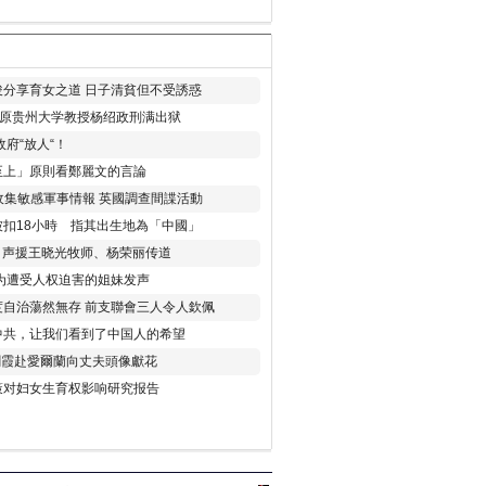
分享育女之道 日子清貧但不受誘惑
年 原贵州大学教授杨绍政刑满出狱
府“放人“！
至上」原則看鄭麗文的言論
收集敏感軍事情報 英國調查間諜活動
扣18小時 指其出生地為「中國」
) 声援王晓光牧师、杨荣丽传道
为遭受人权迫害的姐妹发声
度自治蕩然無存 前支聯會三人令人欽佩
中共，让我们看到了中国人的希望
劉霞赴愛爾蘭向丈夫頭像獻花
策对妇女生育权影响研究报告