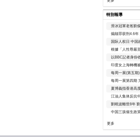
更多
特別報導
滑冰冠軍老爸劉俊
煽颠罪获刑4.6
国际人权日 中国政
根據「人性尊嚴
以BBC記者身份
印度女上海轉機被
每周一展(第五期
每周一展第四期 
夏博義指香港高
江油人集体反抗
劉曉波離世8年 
中国三孩催生政
更多