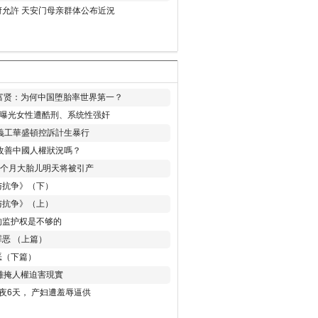
允許 天安门母亲群体公布近況
易富贤：为何中国堕胎率世界第一？
再曝光女性遭酷刑、系统性强奸
義工華盛頓控訴計生暴行
改善中國人權狀況嗎？
8个月大胎儿明天将被引产
与抗争》（下）
与抗争》（上）
的监护权是不够的
恶 （上篇）
恶（下篇）
 難掩人權迫害現實
夜6天， 产妇遭羞辱逼供