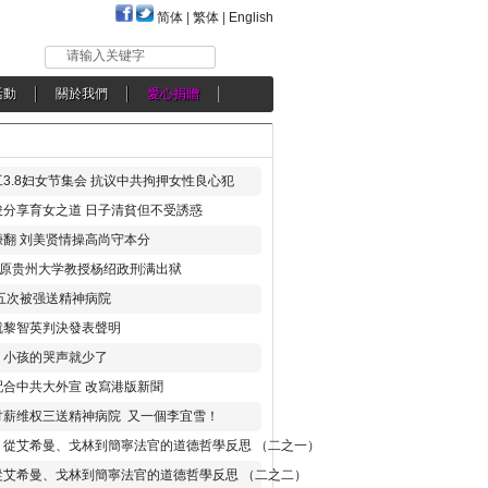
简体
|
繁体
|
English
请输入关键字
活動
關於我們
愛心捐贈
3.8妇女节集会 抗议中共拘押女性良心犯
分享育女之道 日子清貧但不受誘惑
翻 刘美贤情操高尚守本分
年 原贵州大学教授杨绍政刑满出狱
五次被强送精神病院
就黎智英判決發表聲明
，小孩的哭声就少了
合中共大外宣 改寫港版新聞
讨薪维权三送精神病院 又一個李宜雪！
：從艾希曼、戈林到簡寧法官的道德哲學反思 （二之一）
從艾希曼、戈林到簡寧法官的道德哲學反思 （二之二）