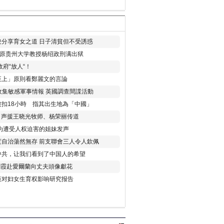
分享育女之道 日子清貧但不受誘惑
年 原贵州大学教授杨绍政刑满出狱
府“放人“！
至上」原則看鄭麗文的言論
收集敏感軍事情報 英國調查間諜活動
扣18小時 指其出生地為「中國」
) 声援王晓光牧师、杨荣丽传道
为遭受人权迫害的姐妹发声
度自治蕩然無存 前支聯會三人令人欽佩
中共，让我们看到了中国人的希望
劉霞赴愛爾蘭向丈夫頭像獻花
策对妇女生育权影响研究报告