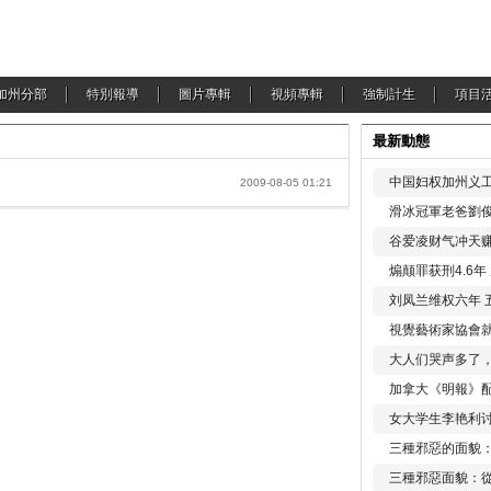
加州分部
特別報導
圖片專輯
視頻專輯
強制計生
項目
最新動態
中国妇权加州义工
2009-08-05 01:21
滑冰冠軍老爸劉俊
谷爱凌财气冲天赚
煽颠罪获刑4.6
刘凤兰维权六年 
視覺藝術家協會
大人们哭声多了
加拿大《明報》配
女大学生李艳利
三種邪惡的面貌
三種邪惡面貌：