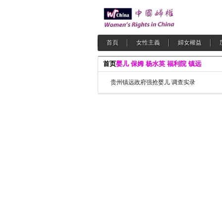
首頁
女性主義
婦女權益
首页
婴儿 保姆 杨水英 福利院 镇远
贵州镇远政府强抢婴儿 调查实录