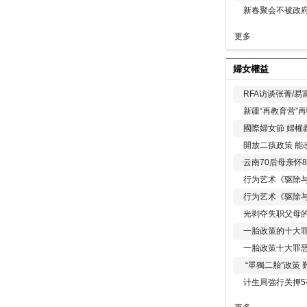
新春聚会不被政府
更多
婦女權益
RFA访谈张菁/
新疆“再教育营”
國際婦女節 婦權
開放二孩政策 能
云南70后母亲怀
行为艺术《驱除
行为艺术《驱除
光剥夺失职父母
一胎政策的十大罪
一胎政策十大罪
“單獨二胎”政策
计生局強行关押5