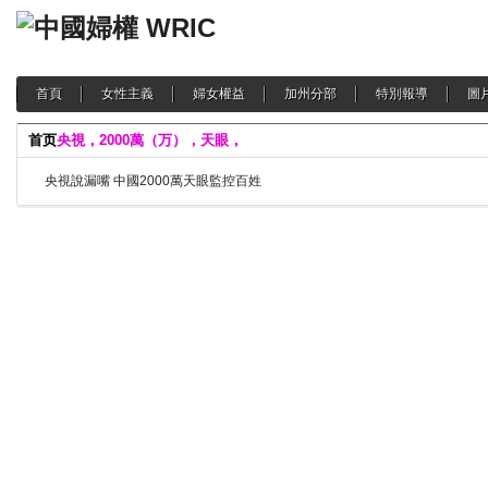
首頁
女性主義
婦女權益
加州分部
特別報導
圖
首页
央視，2000萬（万），天眼，
央視說漏嘴 中國2000萬天眼監控百姓