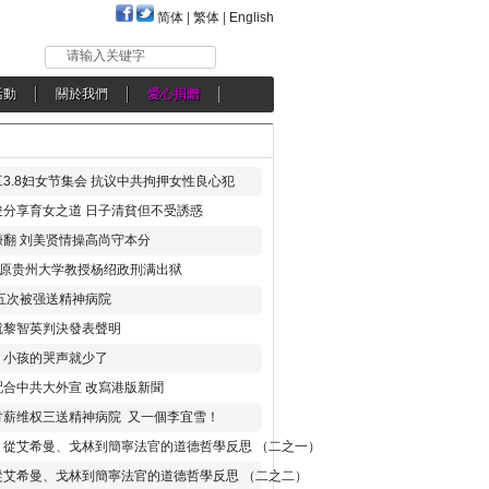
简体
|
繁体
|
English
请输入关键字
活動
關於我們
愛心捐贈
3.8妇女节集会 抗议中共拘押女性良心犯
分享育女之道 日子清貧但不受誘惑
翻 刘美贤情操高尚守本分
年 原贵州大学教授杨绍政刑满出狱
五次被强送精神病院
就黎智英判決發表聲明
，小孩的哭声就少了
合中共大外宣 改寫港版新聞
讨薪维权三送精神病院 又一個李宜雪！
：從艾希曼、戈林到簡寧法官的道德哲學反思 （二之一）
從艾希曼、戈林到簡寧法官的道德哲學反思 （二之二）