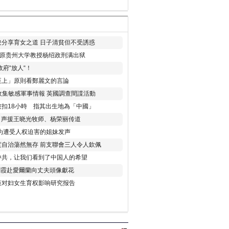
分享育女之道 日子清貧但不受誘惑
年 原贵州大学教授杨绍政刑满出狱
府“放人“！
至上」原則看鄭麗文的言論
收集敏感軍事情報 英國調查間諜活動
扣18小時 指其出生地為「中國」
) 声援王晓光牧师、杨荣丽传道
为遭受人权迫害的姐妹发声
度自治蕩然無存 前支聯會三人令人欽佩
中共，让我们看到了中国人的希望
劉霞赴愛爾蘭向丈夫頭像獻花
策对妇女生育权影响研究报告