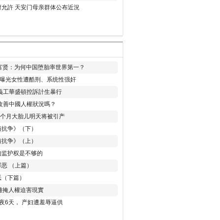
允許 天安门母亲群体公布近況
易富贤：为何中国堕胎率世界第一？
再曝光女性遭酷刑、系统性强奸
義工華盛頓控訴計生暴行
改善中國人權狀況嗎？
8个月大胎儿明天将被引产
与抗争》（下）
与抗争》（上）
的监护权是不够的
恶 （上篇）
恶（下篇）
 難掩人權迫害現實
夜6天， 产妇遭羞辱逼供