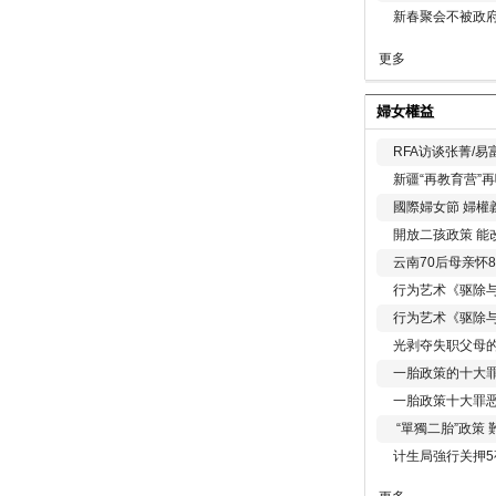
新春聚会不被政府
更多
婦女權益
RFA访谈张菁/
新疆“再教育营”
國際婦女節 婦權
開放二孩政策 能
云南70后母亲怀
行为艺术《驱除
行为艺术《驱除
光剥夺失职父母
一胎政策的十大罪
一胎政策十大罪
“單獨二胎”政策
计生局強行关押5