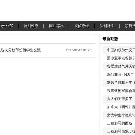
加州分部
特別報導
圖片專輯
視頻專輯
強制計生
項目
最新動態
圣迭戈分校部份留学生交流
中国妇权加州义工
2017-02-17 01:25
滑冰冠軍老爸劉俊
谷爱凌财气冲天赚
煽颠罪获刑4.6
刘凤兰维权六年 
視覺藝術家協會
大人们哭声多了
加拿大《明報》配
女大学生李艳利
三種邪惡的面貌
三種邪惡面貌：