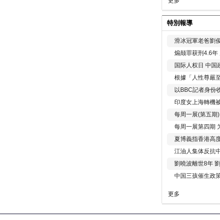
更多
特別報導
滑冰冠軍老爸劉俊
煽颠罪获刑4.6
国际人权日 中国政
根據「人性尊嚴
以BBC記者身份
印度女上海轉機被
每周一展(第五期
每周一展第四期 
夏博義指香港高
江油人集体反抗
劉曉波離世8年 
中国三孩催生政
更多