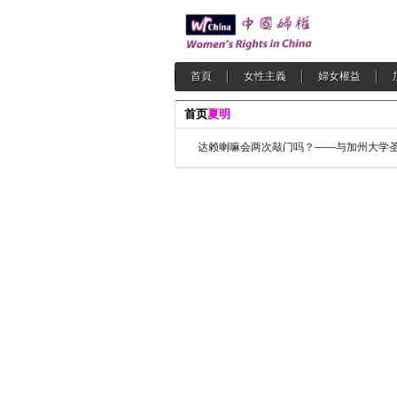
首頁
女性主義
婦女權益
首页
夏明
达赖喇嘛会两次敲门吗？——与加州大学