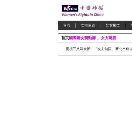
首頁
女性主義
婦女權益
首页
國際婦女勞動節， 女力萬歲
慶祝三八婦女節 「女力無限」新北市連