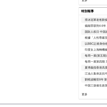
更多
特別報導
滑冰冠軍老爸劉俊
煽颠罪获刑4.6
国际人权日 中国政
根據「人性尊嚴
以BBC記者身份
印度女上海轉機被
每周一展(第五期
每周一展第四期 
夏博義指香港高
江油人集体反抗
劉曉波離世8年 
中国三孩催生政
更多