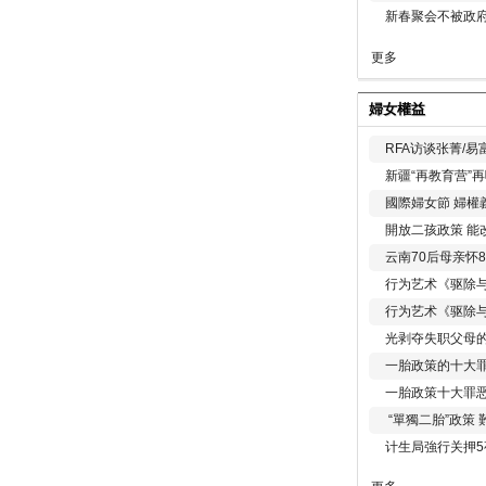
新春聚会不被政府
更多
婦女權益
RFA访谈张菁/
新疆“再教育营”
國際婦女節 婦權
開放二孩政策 能
云南70后母亲怀
行为艺术《驱除
行为艺术《驱除
光剥夺失职父母
一胎政策的十大罪
一胎政策十大罪
“單獨二胎”政策
计生局強行关押5