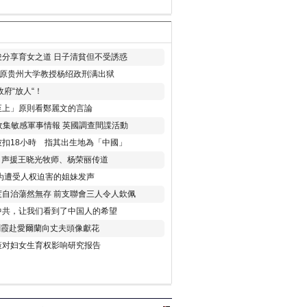
分享育女之道 日子清貧但不受誘惑
年 原贵州大学教授杨绍政刑满出狱
府“放人“！
至上」原則看鄭麗文的言論
收集敏感軍事情報 英國調查間諜活動
扣18小時 指其出生地為「中國」
) 声援王晓光牧师、杨荣丽传道
为遭受人权迫害的姐妹发声
度自治蕩然無存 前支聯會三人令人欽佩
中共，让我们看到了中国人的希望
劉霞赴愛爾蘭向丈夫頭像獻花
策对妇女生育权影响研究报告