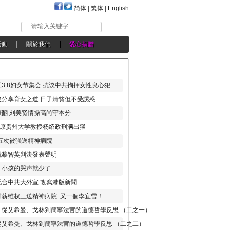
简体
|
繁体
|
English
请输入关键字
活動
關於我們
愛心捐贈
3.8妇女节集会 抗议中共拘押女性良心犯
分享育女之道 日子清貧但不受誘惑
翻 刘美贤情操高尚守本分
年 原贵州大学教授杨绍政刑满出狱
五次被强送精神病院
就黎智英判決發表聲明
，小孩的哭声就少了
合中共大外宣 改寫港版新聞
讨薪维权三送精神病院 又一個李宜雪！
：從艾希曼、戈林到簡寧法官的道德哲學反思 （二之一）
從艾希曼、戈林到簡寧法官的道德哲學反思 （二之二）