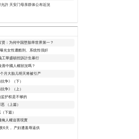
允許 天安门母亲群体公布近況
易富贤：为何中国堕胎率世界第一？
再曝光女性遭酷刑、系统性强奸
義工華盛頓控訴計生暴行
改善中國人權狀況嗎？
8个月大胎儿明天将被引产
与抗争》（下）
与抗争》（上）
的监护权是不够的
恶 （上篇）
恶（下篇）
 難掩人權迫害現實
夜6天， 产妇遭羞辱逼供