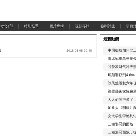
加州分部
特別報導
圖片專輯
視頻專輯
強制計生
項目
最新動態
場
中国妇权加州义工
2018-03-08 00:48
滑冰冠軍老爸劉俊
谷爱凌财气冲天赚
煽颠罪获刑4.6
刘凤兰维权六年 
視覺藝術家協會
大人们哭声多了
加拿大《明報》配
女大学生李艳利
三種邪惡的面貌
三種邪惡面貌：