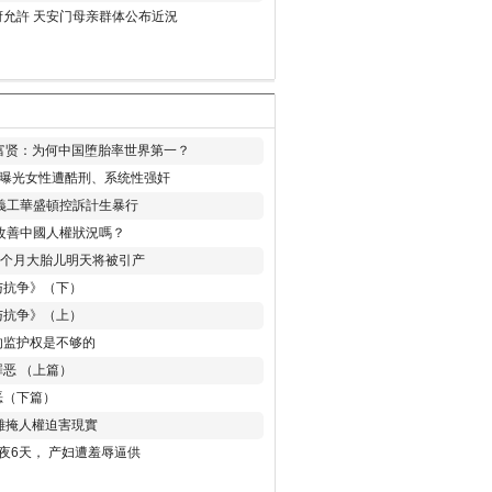
允許 天安门母亲群体公布近況
易富贤：为何中国堕胎率世界第一？
再曝光女性遭酷刑、系统性强奸
義工華盛頓控訴計生暴行
改善中國人權狀況嗎？
8个月大胎儿明天将被引产
与抗争》（下）
与抗争》（上）
的监护权是不够的
恶 （上篇）
恶（下篇）
 難掩人權迫害現實
夜6天， 产妇遭羞辱逼供