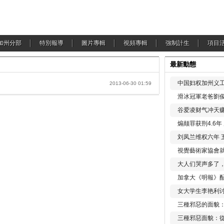
加州分部
特別報導
圖片專輯
視頻專輯
強制計生
項目
最新動態
中国妇权加州义工
2013-06-30 01:59
滑冰冠軍老爸劉俊
谷爱凌财气冲天赚
煽颠罪获刑4.6
刘凤兰维权六年 
視覺藝術家協會
大人们哭声多了
加拿大《明報》配
女大学生李艳利
三種邪惡的面貌
三種邪惡面貌：