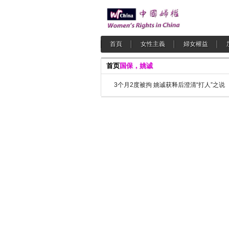
首頁
女性主義
婦女權益
首页
国保，姚诚
3个月2度被拘 姚诚获释后澄清“打人”之说