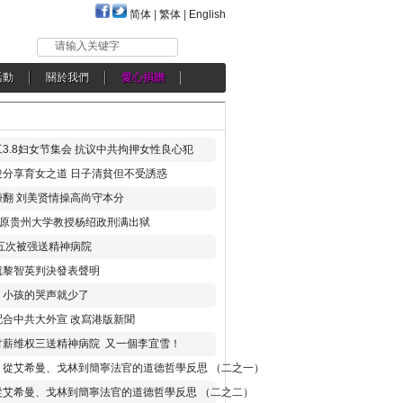
简体
|
繁体
|
English
请输入关键字
活動
關於我們
愛心捐贈
3.8妇女节集会 抗议中共拘押女性良心犯
分享育女之道 日子清貧但不受誘惑
翻 刘美贤情操高尚守本分
年 原贵州大学教授杨绍政刑满出狱
五次被强送精神病院
就黎智英判決發表聲明
，小孩的哭声就少了
合中共大外宣 改寫港版新聞
讨薪维权三送精神病院 又一個李宜雪！
：從艾希曼、戈林到簡寧法官的道德哲學反思 （二之一）
從艾希曼、戈林到簡寧法官的道德哲學反思 （二之二）