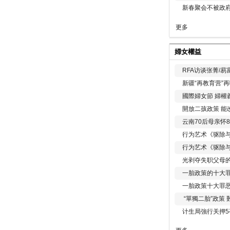
新春聚会不被政府
更多
婦女權益
RFA访谈张菁/
新疆“再教育营”
國際婦女節 婦權
開放二孩政策 能
云南70后母亲怀
行为艺术《驱除
行为艺术《驱除
光剥夺失职父母
一胎政策的十大罪
一胎政策十大罪
“單獨二胎”政策
计生局強行关押5