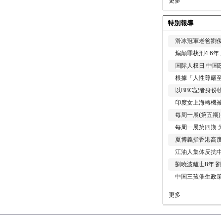
更多
特別報導
滑冰冠軍老爸劉俊
煽颠罪获刑4.6
国际人权日 中国政
根據「人性尊嚴
以BBC記者身份
印度女上海轉機被
每周一展(第五期
每周一展第四期 
夏博義指香港高
江油人集体反抗
劉曉波離世8年 
中国三孩催生政
更多