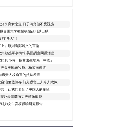
分享育女之道 日子清貧但不受誘惑
年 原贵州大学教授杨绍政刑满出狱
府“放人“！
至上」原則看鄭麗文的言論
收集敏感軍事情報 英國調查間諜活動
扣18小時 指其出生地為「中國」
) 声援王晓光牧师、杨荣丽传道
为遭受人权迫害的姐妹发声
度自治蕩然無存 前支聯會三人令人欽佩
中共，让我们看到了中国人的希望
劉霞赴愛爾蘭向丈夫頭像獻花
策对妇女生育权影响研究报告