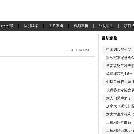
加州分部
特別報導
圖片專輯
視頻專輯
強制計生
項目
最新動態
中国妇权加州义工
2023-01-14 11:38
滑冰冠軍老爸劉俊
谷爱凌财气冲天赚
煽颠罪获刑4.6
刘凤兰维权六年 
視覺藝術家協會
大人们哭声多了
加拿大《明報》配
女大学生李艳利
三種邪惡的面貌
三種邪惡面貌：