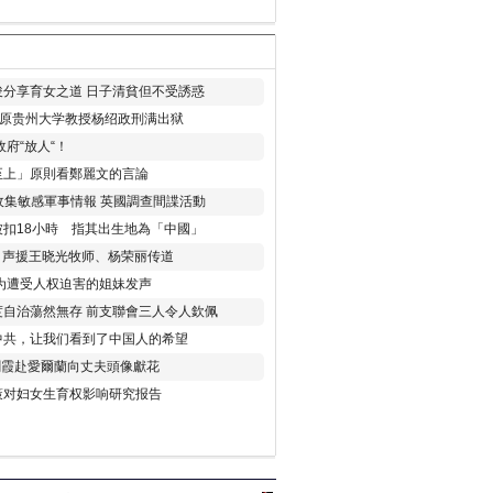
分享育女之道 日子清貧但不受誘惑
年 原贵州大学教授杨绍政刑满出狱
府“放人“！
至上」原則看鄭麗文的言論
收集敏感軍事情報 英國調查間諜活動
扣18小時 指其出生地為「中國」
) 声援王晓光牧师、杨荣丽传道
为遭受人权迫害的姐妹发声
度自治蕩然無存 前支聯會三人令人欽佩
中共，让我们看到了中国人的希望
劉霞赴愛爾蘭向丈夫頭像獻花
策对妇女生育权影响研究报告