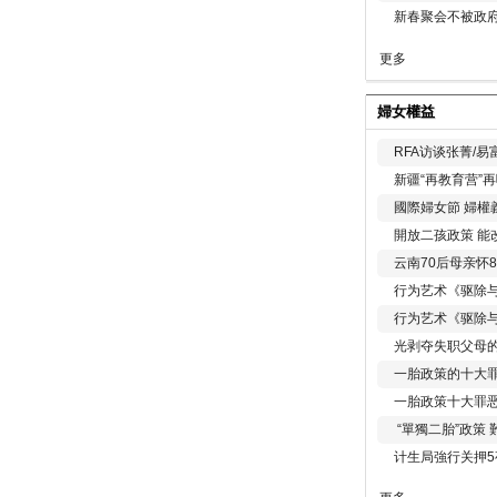
新春聚会不被政府
更多
婦女權益
RFA访谈张菁/
新疆“再教育营”
國際婦女節 婦權
開放二孩政策 能
云南70后母亲怀
行为艺术《驱除
行为艺术《驱除
光剥夺失职父母
一胎政策的十大罪
一胎政策十大罪
“單獨二胎”政策
计生局強行关押5