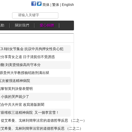
简体
|
繁体
|
English
请输入关键字
活動
關於我們
愛心捐贈
3.8妇女节集会 抗议中共拘押女性良心犯
分享育女之道 日子清貧但不受誘惑
翻 刘美贤情操高尚守本分
年 原贵州大学教授杨绍政刑满出狱
五次被强送精神病院
就黎智英判決發表聲明
，小孩的哭声就少了
合中共大外宣 改寫港版新聞
讨薪维权三送精神病院 又一個李宜雪！
：從艾希曼、戈林到簡寧法官的道德哲學反思 （二之一）
從艾希曼、戈林到簡寧法官的道德哲學反思 （二之二）