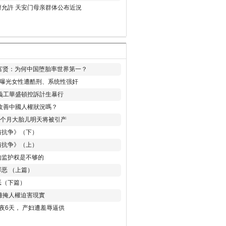
允許 天安门母亲群体公布近況
易富贤：为何中国堕胎率世界第一？
再曝光女性遭酷刑、系统性强奸
義工華盛頓控訴計生暴行
改善中國人權狀況嗎？
8个月大胎儿明天将被引产
与抗争》（下）
与抗争》（上）
的监护权是不够的
恶 （上篇）
恶（下篇）
 難掩人權迫害現實
夜6天， 产妇遭羞辱逼供