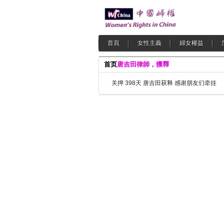
首頁
女性主義
婦女權益
首页
唐吉田律師，獲釋
关押 398天 唐吉田获释 感谢朋友们牵挂