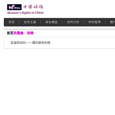
首頁
女性主義
婦女權益
加州分部
特別報導
圖
首页
吳靄儀，港獨
妥協與頑抗——擺在眼前的路