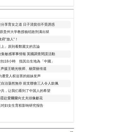
分享育女之道 日子清貧但不受誘惑
年 原贵州大学教授杨绍政刑满出狱
府“放人“！
至上」原則看鄭麗文的言論
收集敏感軍事情報 英國調查間諜活動
扣18小時 指其出生地為「中國」
) 声援王晓光牧师、杨荣丽传道
为遭受人权迫害的姐妹发声
度自治蕩然無存 前支聯會三人令人欽佩
中共，让我们看到了中国人的希望
劉霞赴愛爾蘭向丈夫頭像獻花
策对妇女生育权影响研究报告