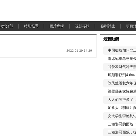
加州分部
特別報導
圖片專輯
視頻專輯
強制計生
項目
最新動態
中国妇权加州义工
2022-01-29 14:26
滑冰冠軍老爸劉俊
谷爱凌财气冲天赚
煽颠罪获刑4.6
刘凤兰维权六年 
視覺藝術家協會
大人们哭声多了
加拿大《明報》配
女大学生李艳利
三種邪惡的面貌
三種邪惡面貌：