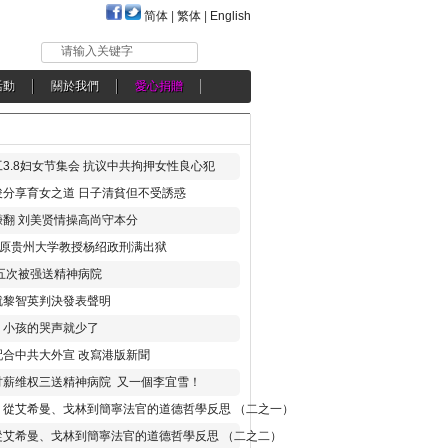
简体
|
繁体
|
English
请输入关键字
活動
關於我們
愛心捐贈
3.8妇女节集会 抗议中共拘押女性良心犯
分享育女之道 日子清貧但不受誘惑
翻 刘美贤情操高尚守本分
年 原贵州大学教授杨绍政刑满出狱
五次被强送精神病院
就黎智英判決發表聲明
，小孩的哭声就少了
合中共大外宣 改寫港版新聞
讨薪维权三送精神病院 又一個李宜雪！
：從艾希曼、戈林到簡寧法官的道德哲學反思 （二之一）
從艾希曼、戈林到簡寧法官的道德哲學反思 （二之二）