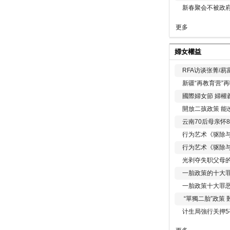
新春聚会不被政府
更多
婦女權益
RFA访谈张菁/
新疆“再教育营”
國際婦女節 婦權
開放二孩政策 能
云南70后母亲怀
行为艺术《驱除
行为艺术《驱除
光剥夺失职父母
一胎政策的十大罪
一胎政策十大罪
“單獨二胎”政策
计生局強行关押5