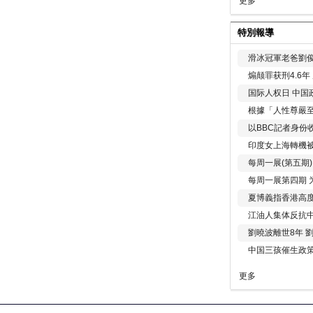
更多
特別報導
滑冰冠軍老爸劉俊
煽颠罪获刑4.6
国际人权日 中国政
根據「人性尊嚴
以BBC記者身份
印度女上海轉機被
每周一展(第五期
每周一展第四期 
夏博義指香港高
江油人集体反抗
劉曉波離世8年 
中国三孩催生政
更多