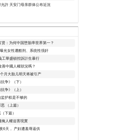
允許 天安门母亲群体公布近況
易富贤：为何中国堕胎率世界第一？
再曝光女性遭酷刑、系统性强奸
義工華盛頓控訴計生暴行
改善中國人權狀況嗎？
8个月大胎儿明天将被引产
与抗争》（下）
与抗争》（上）
的监护权是不够的
恶 （上篇）
恶（下篇）
 難掩人權迫害現實
夜6天， 产妇遭羞辱逼供