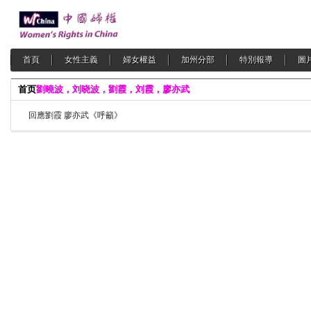
首頁
女性主義
婦女權益
加州分部
特別報導
圖
首页
劉曉波，刘晓波，劉霞，刘霞，廖亦武
回應劉霞 廖亦武《呼籲》