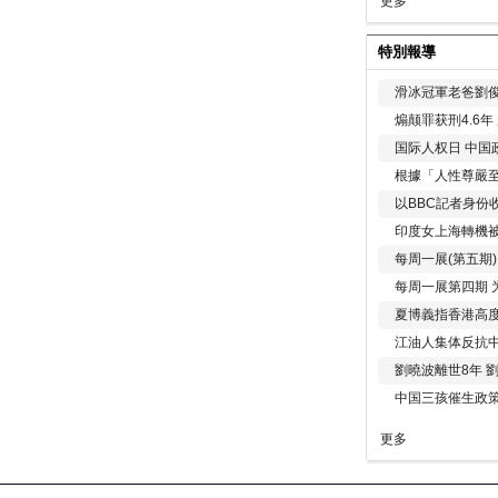
更多
特別報導
滑冰冠軍老爸劉俊
煽颠罪获刑4.6
国际人权日 中国政
根據「人性尊嚴
以BBC記者身份
印度女上海轉機被
每周一展(第五期
每周一展第四期 
夏博義指香港高
江油人集体反抗
劉曉波離世8年 
中国三孩催生政
更多