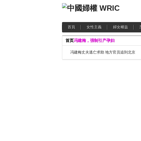
首頁
女性主義
婦女權益
首页
冯建梅，强制引产孕妇
冯建梅丈夫逃亡求助 地方官员追到北京