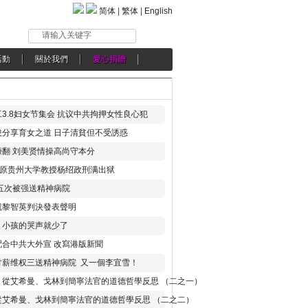
简体
|
繁体
|
English
请输入关键字
活動
關於我們
愛心捐贈
3.8妇女节集会 抗议中共拘押女性良心犯
分享育女之道 日子清貧但不受誘惑
翻 刘美贤情操高尚守本分
年 原贵州大学教授杨绍政刑满出狱
五次被强送精神病院
就黎智英判決發表聲明
，小孩的哭声就少了
合中共大外宣 改寫港版新聞
讨薪维权三送精神病院 又一個李宜雪！
：從艾希曼、戈林到簡寧法官的道德哲學反思 （二之一）
從艾希曼、戈林到簡寧法官的道德哲學反思 （二之二）