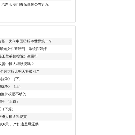
允許 天安门母亲群体公布近況
易富贤：为何中国堕胎率世界第一？
再曝光女性遭酷刑、系统性强奸
義工華盛頓控訴計生暴行
改善中國人權狀況嗎？
8个月大胎儿明天将被引产
与抗争》（下）
与抗争》（上）
的监护权是不够的
恶 （上篇）
恶（下篇）
 難掩人權迫害現實
夜6天， 产妇遭羞辱逼供