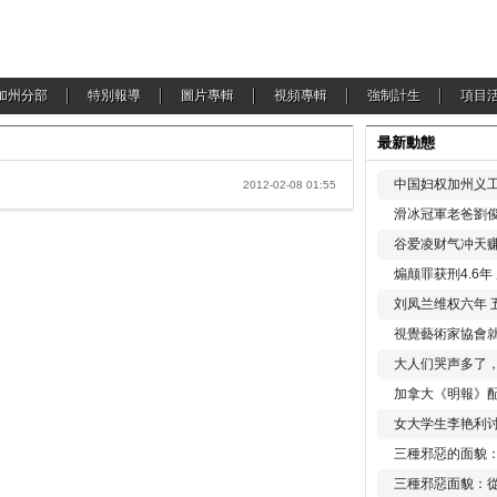
加州分部
特別報導
圖片專輯
視頻專輯
強制計生
項目
最新動態
中国妇权加州义工
2012-02-08 01:55
滑冰冠軍老爸劉俊
谷爱凌财气冲天赚
煽颠罪获刑4.6
刘凤兰维权六年 
視覺藝術家協會
大人们哭声多了
加拿大《明報》配
女大学生李艳利
三種邪惡的面貌
三種邪惡面貌：