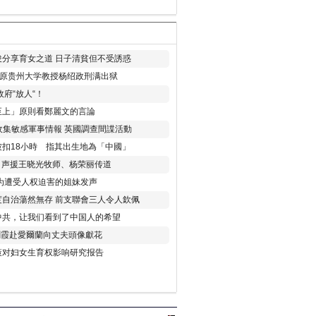
分享育女之道 日子清貧但不受誘惑
年 原贵州大学教授杨绍政刑满出狱
府“放人“！
至上」原則看鄭麗文的言論
收集敏感軍事情報 英國調查間諜活動
扣18小時 指其出生地為「中國」
) 声援王晓光牧师、杨荣丽传道
为遭受人权迫害的姐妹发声
度自治蕩然無存 前支聯會三人令人欽佩
中共，让我们看到了中国人的希望
劉霞赴愛爾蘭向丈夫頭像獻花
策对妇女生育权影响研究报告