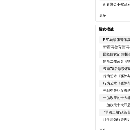
新春聚会不被政府
更多
婦女權益
RFA访谈张菁/
新疆“再教育营”
國際婦女節 婦權
開放二孩政策 能
云南70后母亲怀
行为艺术《驱除
行为艺术《驱除
光剥夺失职父母
一胎政策的十大罪
一胎政策十大罪
“單獨二胎”政策
计生局強行关押5