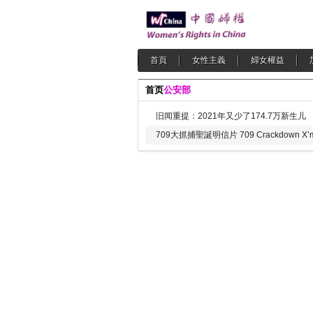
首頁
女性主義
婦女權益
首页
公安部
旧闻重提：2021年又少了174.7万新生儿
709大抓捕聖誕明信片 709 Crackdown X’ma