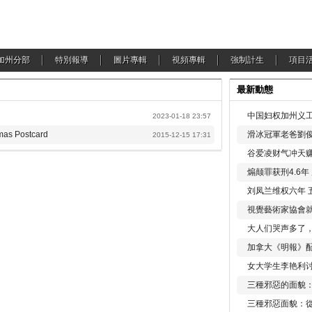
加州分部
特別報導
圖片專輯
視頻專輯
強制計生
項目
最新動態
中国妇权加州义工
2023-01-18 23:57
s Postcard
滑冰冠軍老爸劉俊
2015-12-15 17:31
谷爱凌财气冲天赚
煽颠罪获刑4.6
刘凤兰维权六年 
視覺藝術家協會
大人们哭声多了
加拿大《明報》配
女大学生李艳利
三種邪惡的面貌
三種邪惡面貌：