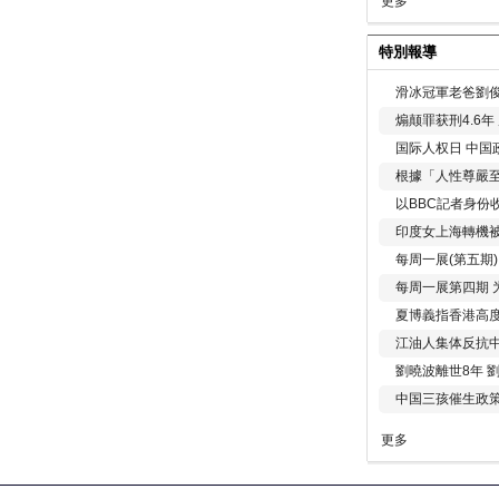
更多
特別報導
滑冰冠軍老爸劉俊
煽颠罪获刑4.6
国际人权日 中国政
根據「人性尊嚴
以BBC記者身份
印度女上海轉機被
每周一展(第五期
每周一展第四期 
夏博義指香港高
江油人集体反抗
劉曉波離世8年 
中国三孩催生政
更多