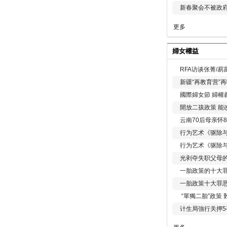
新春聚会不被政府
更多
婦女權益
RFA访谈张菁/
新疆“再教育营”
國際婦女節 婦權
開放二孩政策 能
云南70后母亲怀
行为艺术《驱除
行为艺术《驱除
光剥夺失职父母
一胎政策的十大罪
一胎政策十大罪
“單獨二胎”政策
计生局強行关押5