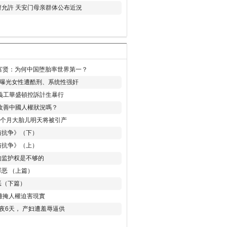
允許 天安门母亲群体公布近況
易富贤：为何中国堕胎率世界第一？
再曝光女性遭酷刑、系统性强奸
義工華盛頓控訴計生暴行
改善中國人權狀況嗎？
8个月大胎儿明天将被引产
与抗争》（下）
与抗争》（上）
的监护权是不够的
恶 （上篇）
恶（下篇）
 難掩人權迫害現實
夜6天， 产妇遭羞辱逼供