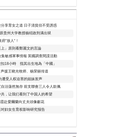
分享育女之道 日子清貧但不受誘惑
年 原贵州大学教授杨绍政刑满出狱
府“放人“！
至上」原則看鄭麗文的言論
收集敏感軍事情報 英國調查間諜活動
扣18小時 指其出生地為「中國」
) 声援王晓光牧师、杨荣丽传道
为遭受人权迫害的姐妹发声
度自治蕩然無存 前支聯會三人令人欽佩
中共，让我们看到了中国人的希望
劉霞赴愛爾蘭向丈夫頭像獻花
策对妇女生育权影响研究报告