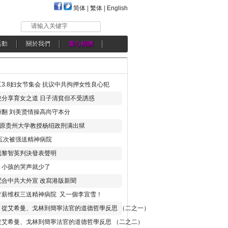
简体
|
繁体
|
English
请输入关键字
活動
關於我們
愛心捐贈
3.8妇女节集会 抗议中共拘押女性良心犯
分享育女之道 日子清貧但不受誘惑
翻 刘美贤情操高尚守本分
年 原贵州大学教授杨绍政刑满出狱
五次被强送精神病院
就黎智英判決發表聲明
，小孩的哭声就少了
合中共大外宣 改寫港版新聞
讨薪维权三送精神病院 又一個李宜雪！
：從艾希曼、戈林到簡寧法官的道德哲學反思 （二之一）
從艾希曼、戈林到簡寧法官的道德哲學反思 （二之二）