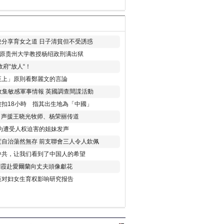
分享育女之道 日子清貧但不受誘惑
年 原贵州大学教授杨绍政刑满出狱
府“放人“！
至上」原則看鄭麗文的言論
收集敏感軍事情報 英國調查間諜活動
扣18小時 指其出生地為「中國」
) 声援王晓光牧师、杨荣丽传道
为遭受人权迫害的姐妹发声
度自治蕩然無存 前支聯會三人令人欽佩
中共，让我们看到了中国人的希望
劉霞赴愛爾蘭向丈夫頭像獻花
策对妇女生育权影响研究报告