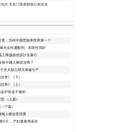
允許 天安门母亲群体公布近況
易富贤：为何中国堕胎率世界第一？
再曝光女性遭酷刑、系统性强奸
義工華盛頓控訴計生暴行
改善中國人權狀況嗎？
8个月大胎儿明天将被引产
与抗争》（下）
与抗争》（上）
的监护权是不够的
恶 （上篇）
恶（下篇）
 難掩人權迫害現實
夜6天， 产妇遭羞辱逼供