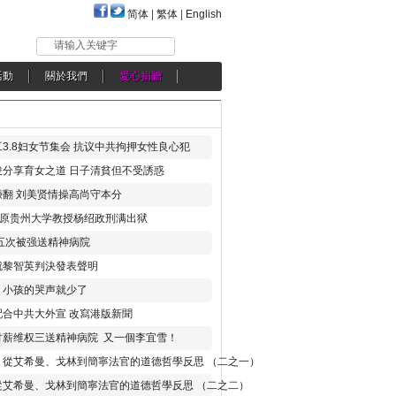
简体
|
繁体
|
English
请输入关键字
活動
關於我們
愛心捐贈
3.8妇女节集会 抗议中共拘押女性良心犯
分享育女之道 日子清貧但不受誘惑
翻 刘美贤情操高尚守本分
年 原贵州大学教授杨绍政刑满出狱
五次被强送精神病院
就黎智英判決發表聲明
，小孩的哭声就少了
合中共大外宣 改寫港版新聞
讨薪维权三送精神病院 又一個李宜雪！
：從艾希曼、戈林到簡寧法官的道德哲學反思 （二之一）
從艾希曼、戈林到簡寧法官的道德哲學反思 （二之二）