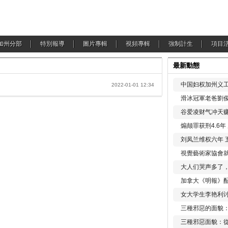
加州分部
特別報導
圖片專輯
視頻專輯
強制計生
項目
最新動態
中国妇权加州义工
2022-01-01 12:34
滑冰冠軍老爸劉俊
谷爱凌财气冲天赚
煽颠罪获刑4.6
刘凤兰维权六年 
視覺藝術家協會
大人们哭声多了
加拿大《明報》配
女大学生李艳利
三種邪惡的面貌
三種邪惡面貌：