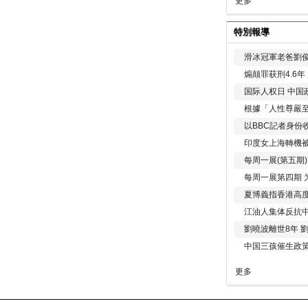
更多
特別報導
滑冰冠軍老爸劉俊
煽颠罪获刑4.6
国际人权日 中国政
根據「人性尊嚴
以BBC記者身份
印度女上海轉機被
每周一展(第五期
每周一展第四期 
夏博義指香港高
江油人集体反抗
劉曉波離世8年 
中国三孩催生政
更多