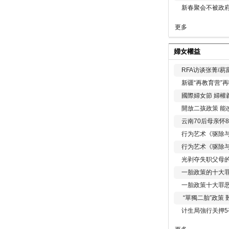
新春聚会不被政府
更多
婦女權益
RFA访谈张菁/
新疆“再教育营”
國際婦女節 婦權
開放二孩政策 能
云南70后母亲怀
行为艺术《驱除
行为艺术《驱除
光剥夺失职父母
一胎政策的十大罪
一胎政策十大罪
“單獨二胎”政策
计生局強行关押5