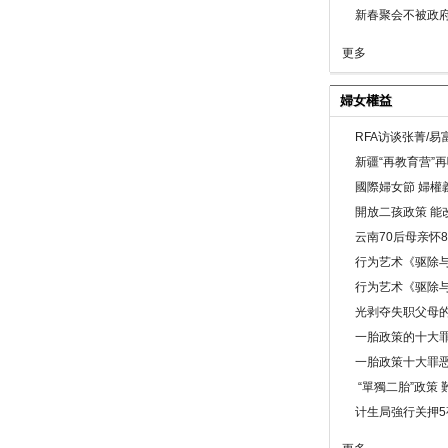
新春聚会不被政府
更多
婦女權益
RFA访谈张菁/
新疆“再教育营”
國際婦女節 婦權
開放二孩政策 能
云南70后母亲怀
行为艺术《驱除
行为艺术《驱除
光剥夺失职父母
一胎政策的十大罪
一胎政策十大罪
“單獨二胎”政策
计生局強行关押5