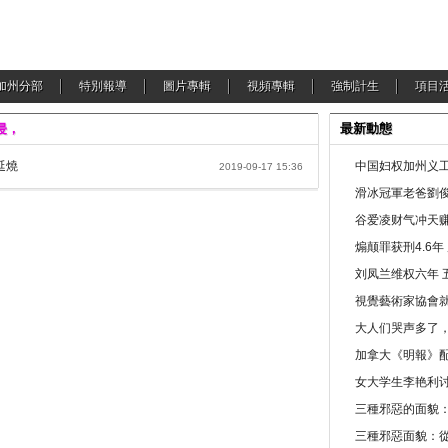
加州分部
特別報導
圖片專輯
視頻專輯
強制計生
項目
侵，
最新動態
延燒
中国妇权加州义工
2019-09-17 15:36
滑冰冠軍老爸劉俊
谷爱凌财气冲天赚
煽颠罪获刑4.6
刘凤兰维权六年 
視覺藝術家協會
大人们哭声多了
加拿大《明報》配
女大学生李艳利
三種邪惡的面貌
三種邪惡面貌：