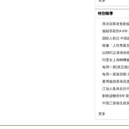
更多
特別報導
滑冰冠軍老爸劉俊
煽颠罪获刑4.6
国际人权日 中国政
根據「人性尊嚴
以BBC記者身份
印度女上海轉機被
每周一展(第五期
每周一展第四期 
夏博義指香港高
江油人集体反抗
劉曉波離世8年 
中国三孩催生政
更多