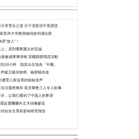
分享育女之道 日子清貧但不受誘惑
年 原贵州大学教授杨绍政刑满出狱
府“放人“！
至上」原則看鄭麗文的言論
收集敏感軍事情報 英國調查間諜活動
扣18小時 指其出生地為「中國」
) 声援王晓光牧师、杨荣丽传道
为遭受人权迫害的姐妹发声
度自治蕩然無存 前支聯會三人令人欽佩
中共，让我们看到了中国人的希望
劉霞赴愛爾蘭向丈夫頭像獻花
策对妇女生育权影响研究报告