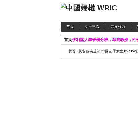
首頁
女性主義
婦女權益
首页
伊利諾大學香檳分校，華裔教授，性
揭發+狀告色狼道師 中國留學女生#Metoo