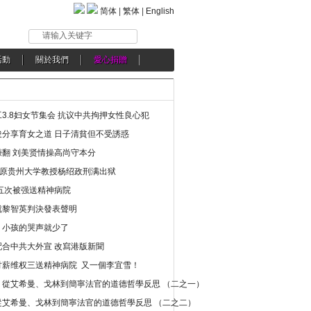
简体
|
繁体
|
English
请输入关键字
活動
關於我們
愛心捐贈
3.8妇女节集会 抗议中共拘押女性良心犯
分享育女之道 日子清貧但不受誘惑
翻 刘美贤情操高尚守本分
年 原贵州大学教授杨绍政刑满出狱
五次被强送精神病院
就黎智英判決發表聲明
，小孩的哭声就少了
合中共大外宣 改寫港版新聞
讨薪维权三送精神病院 又一個李宜雪！
：從艾希曼、戈林到簡寧法官的道德哲學反思 （二之一）
從艾希曼、戈林到簡寧法官的道德哲學反思 （二之二）