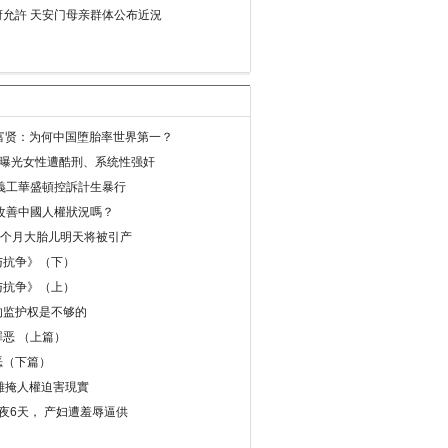
允許 天安门母亲群体公布近況
易富贤：为何中国堕胎率世界第一？
再曝光女性遭酷刑、系统性强奸
義工華盛頓控訴計生暴行
改善中國人權狀況嗎？
8个月大胎儿明天将被引产
与抗争》（下）
与抗争》（上）
的监护权是不够的
恶 （上篇）
恶（下篇）
 難掩人權迫害現實
夜6天， 产妇遭羞辱逼供