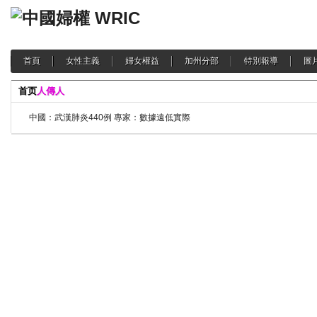
首頁
女性主義
婦女權益
加州分部
特別報導
圖
首页
人傳人
中國：武漢肺炎440例 專家：數據遠低實際