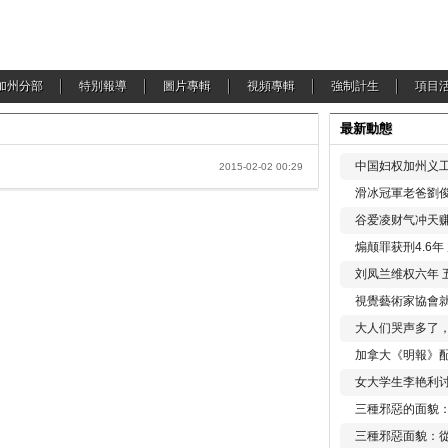
加州分部
特別報導
圖片專輯
視頻專輯
強制計生
項目
最新動態
中国妇权加州义工
2015-02-02 00:29
滑冰冠軍老爸劉俊
谷爱凌财气冲天赚
煽颠罪获刑4.6
刘凤兰维权六年 
視覺藝術家協會
大人们哭声多了
加拿大《明報》配
女大学生李艳利
三種邪惡的面貌
三種邪惡面貌：