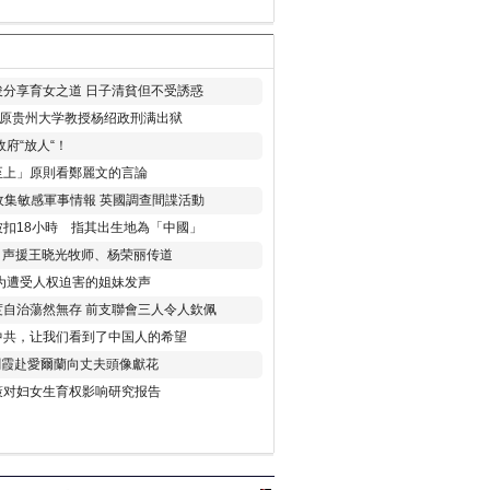
分享育女之道 日子清貧但不受誘惑
年 原贵州大学教授杨绍政刑满出狱
府“放人“！
至上」原則看鄭麗文的言論
收集敏感軍事情報 英國調查間諜活動
扣18小時 指其出生地為「中國」
) 声援王晓光牧师、杨荣丽传道
为遭受人权迫害的姐妹发声
度自治蕩然無存 前支聯會三人令人欽佩
中共，让我们看到了中国人的希望
劉霞赴愛爾蘭向丈夫頭像獻花
策对妇女生育权影响研究报告