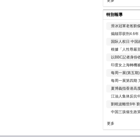
更多
特別報導
滑冰冠軍老爸劉俊
煽颠罪获刑4.6
国际人权日 中国政
根據「人性尊嚴
以BBC記者身份
印度女上海轉機被
每周一展(第五期
每周一展第四期 
夏博義指香港高
江油人集体反抗
劉曉波離世8年 
中国三孩催生政
更多