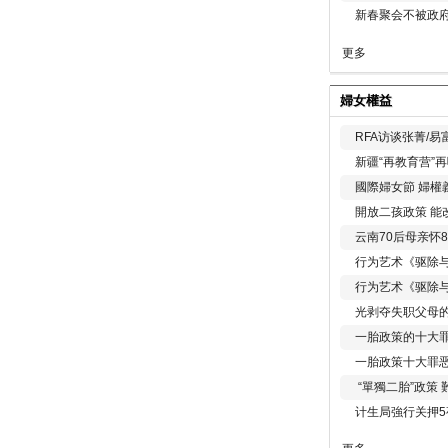
新春聚会不被政府
更多
婦女權益
RFA访谈张菁/
新疆“再教育营”
國際婦女節 婦權
開放二孩政策 能
云南70后母亲怀
行为艺术《驱除
行为艺术《驱除
光剥夺失职父母
一胎政策的十大罪
一胎政策十大罪
“單獨二胎”政策
计生局強行关押5