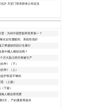
允許 天安门母亲群体公布近況
易富贤：为何中国堕胎率世界第一？
再曝光女性遭酷刑、系统性强奸
義工華盛頓控訴計生暴行
改善中國人權狀況嗎？
8个月大胎儿明天将被引产
与抗争》（下）
与抗争》（上）
的监护权是不够的
恶 （上篇）
恶（下篇）
 難掩人權迫害現實
夜6天， 产妇遭羞辱逼供