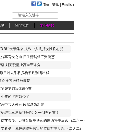
简体
|
繁体
|
English
请输入关键字
活動
關於我們
愛心捐贈
3.8妇女节集会 抗议中共拘押女性良心犯
分享育女之道 日子清貧但不受誘惑
翻 刘美贤情操高尚守本分
年 原贵州大学教授杨绍政刑满出狱
五次被强送精神病院
就黎智英判決發表聲明
，小孩的哭声就少了
合中共大外宣 改寫港版新聞
讨薪维权三送精神病院 又一個李宜雪！
：從艾希曼、戈林到簡寧法官的道德哲學反思 （二之一）
從艾希曼、戈林到簡寧法官的道德哲學反思 （二之二）