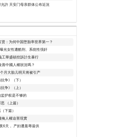
允許 天安门母亲群体公布近況
易富贤：为何中国堕胎率世界第一？
再曝光女性遭酷刑、系统性强奸
義工華盛頓控訴計生暴行
改善中國人權狀況嗎？
8个月大胎儿明天将被引产
与抗争》（下）
与抗争》（上）
的监护权是不够的
恶 （上篇）
恶（下篇）
 難掩人權迫害現實
夜6天， 产妇遭羞辱逼供