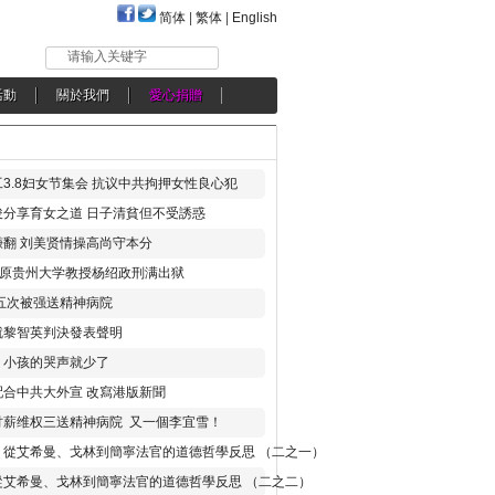
简体
|
繁体
|
English
请输入关键字
活動
關於我們
愛心捐贈
3.8妇女节集会 抗议中共拘押女性良心犯
分享育女之道 日子清貧但不受誘惑
翻 刘美贤情操高尚守本分
年 原贵州大学教授杨绍政刑满出狱
五次被强送精神病院
就黎智英判決發表聲明
，小孩的哭声就少了
合中共大外宣 改寫港版新聞
讨薪维权三送精神病院 又一個李宜雪！
：從艾希曼、戈林到簡寧法官的道德哲學反思 （二之一）
從艾希曼、戈林到簡寧法官的道德哲學反思 （二之二）