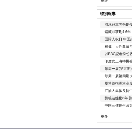
更多
特別報導
滑冰冠軍老爸劉俊
煽颠罪获刑4.6
国际人权日 中国政
根據「人性尊嚴
以BBC記者身份
印度女上海轉機被
每周一展(第五期
每周一展第四期 
夏博義指香港高
江油人集体反抗
劉曉波離世8年 
中国三孩催生政
更多