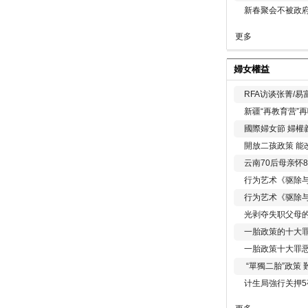
新春聚会不被政府
更多
婦女權益
RFA访谈张菁/
新疆“再教育营”
國際婦女節 婦權
開放二孩政策 能
云南70后母亲怀
行为艺术《驱除
行为艺术《驱除
光剥夺失职父母
一胎政策的十大罪
一胎政策十大罪
“單獨二胎”政策
计生局強行关押5