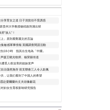
分享育女之道 日子清貧但不受誘惑
年 原贵州大学教授杨绍政刑满出狱
府“放人“！
至上」原則看鄭麗文的言論
收集敏感軍事情報 英國調查間諜活動
扣18小時 指其出生地為「中國」
) 声援王晓光牧师、杨荣丽传道
为遭受人权迫害的姐妹发声
度自治蕩然無存 前支聯會三人令人欽佩
中共，让我们看到了中国人的希望
劉霞赴愛爾蘭向丈夫頭像獻花
策对妇女生育权影响研究报告