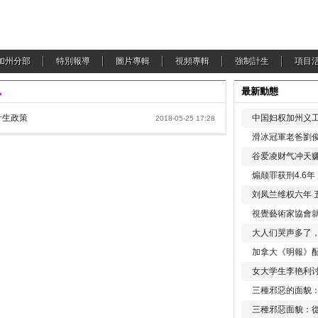
加州分部
特別報導
圖片專輯
視頻專輯
強制計生
項目
，
最新動態
計生政策
中国妇权加州义工
2018-05-25 17:28
滑冰冠軍老爸劉俊
谷爱凌财气冲天赚
煽颠罪获刑4.6
刘凤兰维权六年 
視覺藝術家協會
大人们哭声多了
加拿大《明報》配
女大学生李艳利
三種邪惡的面貌
三種邪惡面貌：