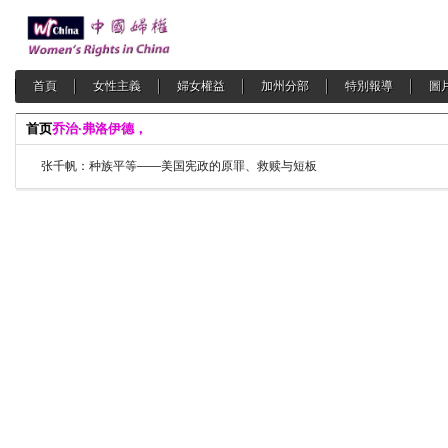
首頁
女性主義
婦女權益
加州分部
特別報導
圖
首页
乔治·弗洛伊德，
张千帆：种族平等——美国宪政的原罪、救赎与短板