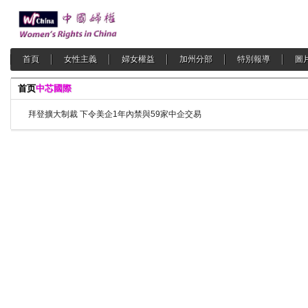
首頁
女性主義
婦女權益
加州分部
特別報導
圖
首页
中芯國際
拜登擴大制裁 下令美企1年內禁與59家中企交易