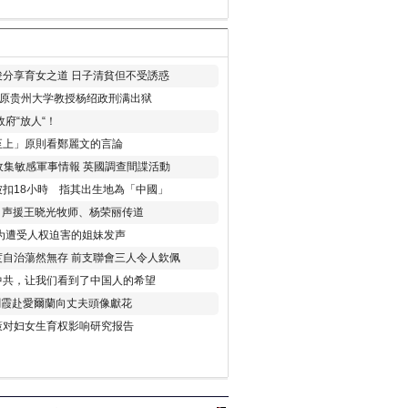
分享育女之道 日子清貧但不受誘惑
年 原贵州大学教授杨绍政刑满出狱
府“放人“！
至上」原則看鄭麗文的言論
收集敏感軍事情報 英國調查間諜活動
扣18小時 指其出生地為「中國」
) 声援王晓光牧师、杨荣丽传道
为遭受人权迫害的姐妹发声
度自治蕩然無存 前支聯會三人令人欽佩
中共，让我们看到了中国人的希望
劉霞赴愛爾蘭向丈夫頭像獻花
策对妇女生育权影响研究报告