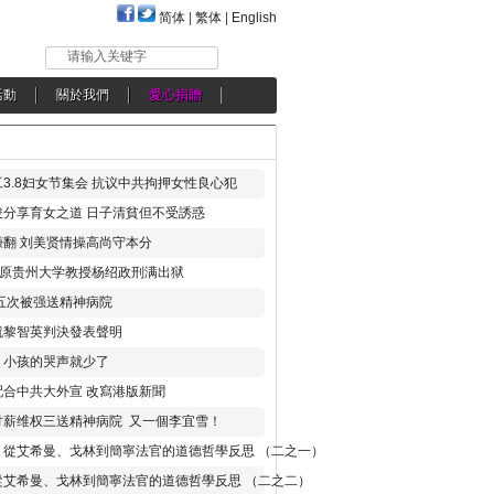
简体
|
繁体
|
English
请输入关键字
活動
關於我們
愛心捐贈
3.8妇女节集会 抗议中共拘押女性良心犯
分享育女之道 日子清貧但不受誘惑
翻 刘美贤情操高尚守本分
年 原贵州大学教授杨绍政刑满出狱
五次被强送精神病院
就黎智英判決發表聲明
，小孩的哭声就少了
合中共大外宣 改寫港版新聞
讨薪维权三送精神病院 又一個李宜雪！
：從艾希曼、戈林到簡寧法官的道德哲學反思 （二之一）
從艾希曼、戈林到簡寧法官的道德哲學反思 （二之二）