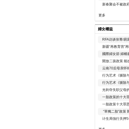
新春聚会不被政府
更多
婦女權益
RFA访谈张菁/
新疆“再教育营”
國際婦女節 婦權
開放二孩政策 能
云南70后母亲怀
行为艺术《驱除
行为艺术《驱除
光剥夺失职父母
一胎政策的十大罪
一胎政策十大罪
“單獨二胎”政策
计生局強行关押5