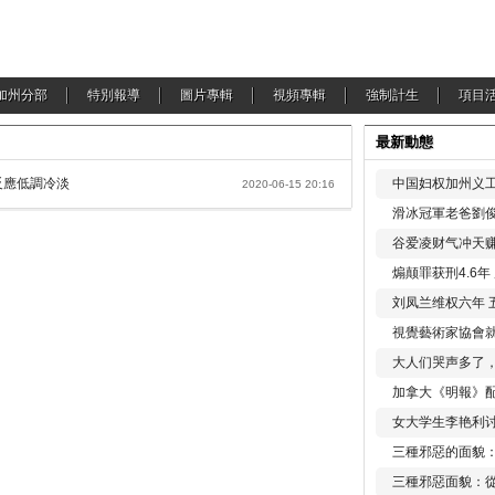
加州分部
特別報導
圖片專輯
視頻專輯
強制計生
項目
最新動態
反應低調冷淡
中国妇权加州义工
2020-06-15 20:16
滑冰冠軍老爸劉俊
谷爱凌财气冲天赚
煽颠罪获刑4.6
刘凤兰维权六年 
視覺藝術家協會
大人们哭声多了
加拿大《明報》配
女大学生李艳利
三種邪惡的面貌
三種邪惡面貌：