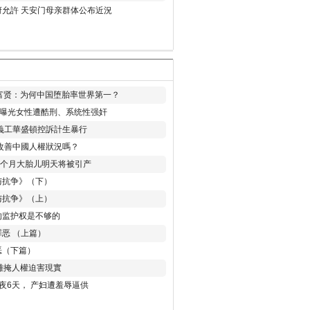
允許 天安门母亲群体公布近況
易富贤：为何中国堕胎率世界第一？
再曝光女性遭酷刑、系统性强奸
義工華盛頓控訴計生暴行
改善中國人權狀況嗎？
8个月大胎儿明天将被引产
与抗争》（下）
与抗争》（上）
的监护权是不够的
恶 （上篇）
恶（下篇）
 難掩人權迫害現實
夜6天， 产妇遭羞辱逼供