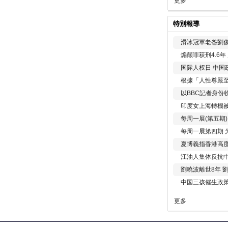
更多
特別報導
滑冰冠軍老爸劉俊
煽颠罪获刑4.6
国际人权日 中国政
根據「人性尊嚴
以BBC記者身份
印度女上海轉機被
每周一展(第五期
每周一展第四期 
夏博義指香港高
江油人集体反抗
劉曉波離世8年 
中国三孩催生政
更多